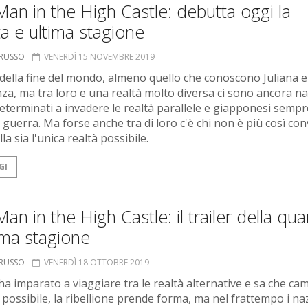
an in the High Castle: debutta oggi la
a e ultima stagione
ORUSSO
VENERDÌ 15 NOVEMBRE 2019
a della fine del mondo, almeno quello che conoscono Juliana e
nza, ma tra loro e una realtà molto diversa ci sono ancora na
eterminati a invadere le realtà parallele e giapponesi sempr
 guerra. Ma forse anche tra di loro c'è chi non è più così con
la sia l'unica realtà possibile.
GI
an in the High Castle: il trailer della qua
ima stagione
ORUSSO
VENERDÌ 18 OTTOBRE 2019
 ha imparato a viaggiare tra le realtà alternative e sa che ca
 possibile, la ribellione prende forma, ma nel frattempo i naz