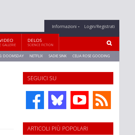
Informazioni
Login/Registrati
VIDEO
DELOS
E GALLERIE
SCIENCE FICTION
S: DOOMSDAY
NETFLIX
SADIE SINK
CELIA ROSE GOODING
SEGUICI SU
ARTICOLI PIÙ POPOLARI