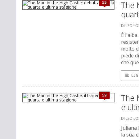
55
The M
quart
DI LEO L
È l'alb
resiste
molto d
piede di
che quel
LEG
59
The M
e ult
DI LEO L
Juliana
la sua è