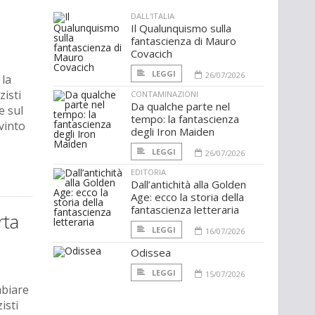
DALL'ITALIA
Il Qualunquismo sulla
fantascienza di Mauro
Covacich
LEGGI
26/07/2026
 la
zisti
CONTAMINAZIONI
Da qualche parte nel
e sul
tempo: la fantascienza
vinto
degli Iron Maiden
LEGGI
26/07/2026
EDITORIA
Dall’antichità alla Golden
Age: ecco la storia della
fantascienza letteraria
rta
LEGGI
16/07/2026
Odissea
LEGGI
15/07/2026
mbiare
isti