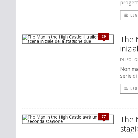
progetta
LEG
29
The M
inizi
DI LEO L
Non man
serie di
LEG
77
The 
stag