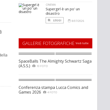
CINEMA
Supergirl è un po' un
disastro
LEGGI
8/07/2026
a
GALLERIE FOTOGRAFICHE
Vedi tutte
della
SpaceBalls The Almighty Schwartz Saga
(A.S.S.)
10 FOTO
Conferenza stampa Lucca Comics and
Games 2026
4 FOTO