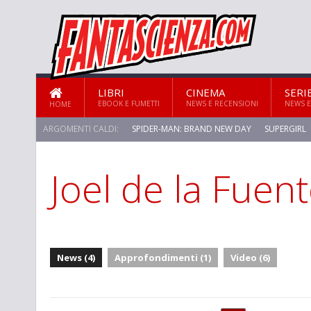
LIBRI
CINEMA
SERI
EBOOK E FUMETTI
NEWS E RECENSIONI
NEWS E
HOME
ARGOMENTI CALDI:
SPIDER-MAN: BRAND NEW DAY
SUPERGIRL
Joel de la Fuen
News (4)
Approfondimenti (1)
Video (6)