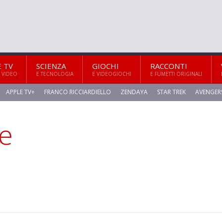
E TV
SCIENZA
GIOCHI
RACCONTI
 VIDEO
E TECNOLOGIA
E VIDEOGIOCHI
E FUMETTI ORIGINALI
APPLE TV+
FRANCO RICCIARDIELLO
ZENDAYA
STAR TREK
AVENGER
te