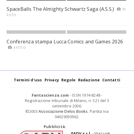
SpaceBalls The Almighty Schwartz Saga (A.S.S.)
10
FOTO
Conferenza stampa Lucca Comics and Games 2026
4 FOTO
Termini d'uso
Privacy
Regole
Redazione
Contatti
Fantascienza.com
- ISSN 1974-8248 -
Registrazione tribunale di Milano, n. 521 del 5
settembre 2006.
©2003
Associazione Delos Books
. Partita Iva
04029050962.
Pubblicità:
EADV s.r.l.
- Via Luigi