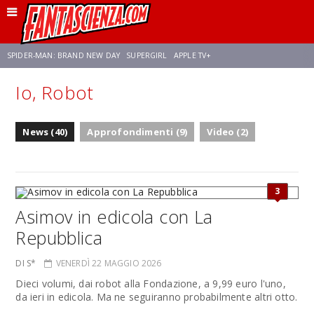
SPIDER-MAN: BRAND NEW DAY
SUPERGIRL
APPLE TV+
Io, Robot
FRANCO RICCIARDIELLO
ZENDAYA
STAR TREK
AVENGERS: DOOMSDAY
News (40)
Approfondimenti (9)
Video (2)
NETFLIX
SADIE SINK
STAR TREK: STRANGE NEW WORLDS
3
Asimov in edicola con La
Repubblica
DI S*
VENERDÌ 22 MAGGIO 2026
Dieci volumi, dai robot alla Fondazione, a 9,99 euro l'uno,
da ieri in edicola. Ma ne seguiranno probabilmente altri otto.