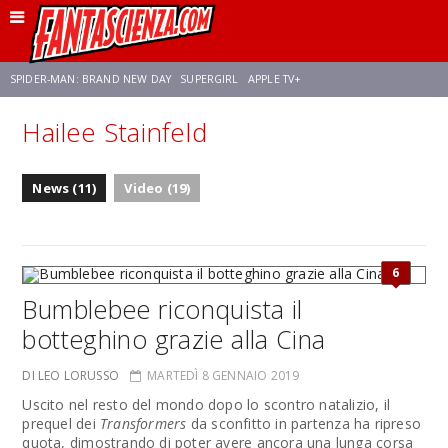
SPIDER-MAN: BRAND NEW DAY
SUPERGIRL
APPLE TV+
Hailee Stainfeld
FRANCO RICCIARDIELLO
ZENDAYA
STAR TREK
AVENGERS: DOOMSDAY
News (11)
Video (19)
NETFLIX
SADIE SINK
STAR TREK: STRANGE NEW WORLDS
6
Bumblebee riconquista il
botteghino grazie alla Cina
DI LEO LORUSSO
MARTEDÌ 8 GENNAIO 2019
Uscito nel resto del mondo dopo lo scontro natalizio, il
prequel dei
Transformers
da sconfitto in partenza ha ripreso
quota, dimostrando di poter avere ancora una lunga corsa