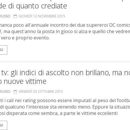
e di quanto crediate
ORUSSO
GIOVEDÌ 12 NOVEMBRE 2015
anca poco all'annuale incontro dei due supereroi DC comics
, ma quest'anno la posta in gioco si alza e quello che vedr
 vero e proprio evento.
GI
 tv: gli indici di ascolto non brillano, ma 
 nuove vittime
ORUSSO
VENERDÌ 23 OTTOBRE 2015
i i cali nei rating possono essere imputati al peso del footba
 di qualcuno l'interesse sta venendo meno. Eppure la situaz
osì disperata come sembra, a parte le vittime eccellenti
GI