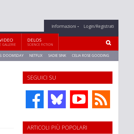
Informazioni
Login/Registrati
VIDEO
DELOS
E GALLERIE
SCIENCE FICTION
S: DOOMSDAY
NETFLIX
SADIE SINK
CELIA ROSE GOODING
SEGUICI SU
ARTICOLI PIÙ POPOLARI