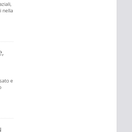
ziali,
 nella
e,
sato e
o
ù