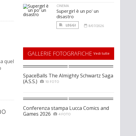
CINEMA
Supergirl è un po' un
disastro
LEGGI
8/07/2026
GALLERIE FOTOGRAFICHE
Vedi tutte
a quel
o
SpaceBalls The Almighty Schwartz Saga
(A.S.S.)
10 FOTO
Conferenza stampa Lucca Comics and
no
Games 2026
4 FOTO