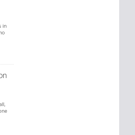
 in
emo
non
ll,
ione