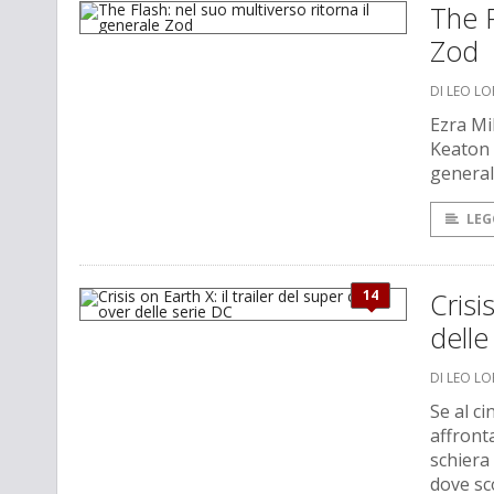
The F
Zod
DI LEO L
Ezra Mil
Keaton 
general
LEG
14
Crisi
delle
DI LEO L
Se al c
affront
schiera 
dove sco