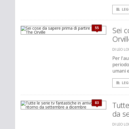
LEG
55
Sei c
Orvil
DI LEO L
Per l'a
periodo
umani e
LEG
83
Tutte
da s
DI LEO L