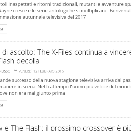
toli inaspettati e ritorni tradizionali, mutanti e avventure spa
ayne cresce e le serie antologiche si moltiplicano. Benvenuti
mazione autunnale televisiva del 2017
GI
i di ascolto: The X-Files continua a vincer
lash decolla
ORUSSO
VENERDÌ 12 FEBBRAIO 2016
grande successo della nuova stagione televisiva arriva dal pas
imanere in scena. Nel frattempo l'uomo più veloce del mond
dove non era mai giunto prima
GI
 e The Flash: il prossimo crossover è pi