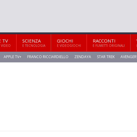
E TV
SCIENZA
GIOCHI
RACCONTI
 VIDEO
E TECNOLOGIA
E VIDEOGIOCHI
E FUMETTI ORIGINALI
APPLE TV+
FRANCO RICCIARDIELLO
ZENDAYA
STAR TREK
AVENGER