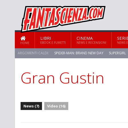
LIBRI
CINEMA
SERI
EBOOK E FUMETTI
NEWS E RECENSIONI
NEWS E
HOME
ARGOMENTI CALDI:
SPIDER-MAN: BRAND NEW DAY
SUPERGIRL
Gran Gustin
News (7)
Video (16)