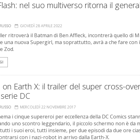
lash: nel suo multiverso ritorna il genera
ORUSSO
GIOVEDÌ 28 APRILE 2022
ler ritroverà il Batman di Ben Affleck, incontrerà quello di M
e una nuova Supergirl, ma soprattutto, avrà a che fare con i
e Zod.
GI
s on Earth X: il trailer del super cross-ove
 serie DC
ORUSSO
MERCOLEDÌ 22 NOVEMBRE 2017
inema i cinque supereroi per eccellenza della DC Comics stan
ando uno scontro leggendario, il piccolo schermo non è da 
tutti i suoi eroi, tutti insieme, per due episodi da due ore ci
ntrarsi con i nazi-robot in arrivo dalla Earth-X.