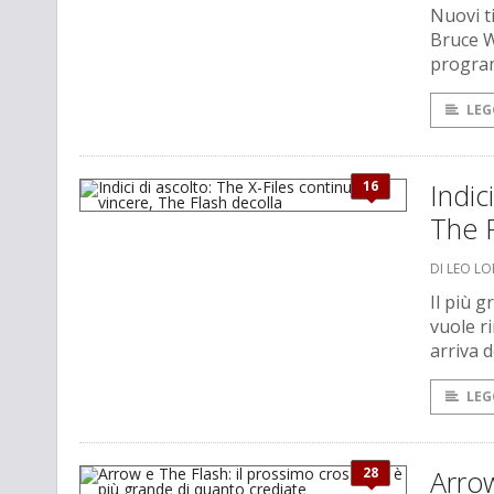
Nuovi ti
Bruce W
program
LEG
16
Indic
The F
DI LEO L
Il più 
vuole r
arriva 
LEG
28
Arrow