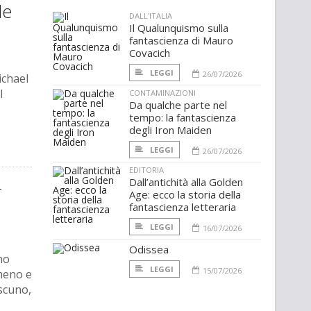
le
DALL'ITALIA
Il Qualunquismo sulla
fantascienza di Mauro
Covacich
LEGGI
26/07/2026
ichael
l
CONTAMINAZIONI
Da qualche parte nel
tempo: la fantascienza
degli Iron Maiden
LEGGI
26/07/2026
EDITORIA
Dall’antichità alla Golden
r
Age: ecco la storia della
fantascienza letteraria
LEGGI
16/07/2026
Odissea
no
LEGGI
15/07/2026
meno e
ascuno,