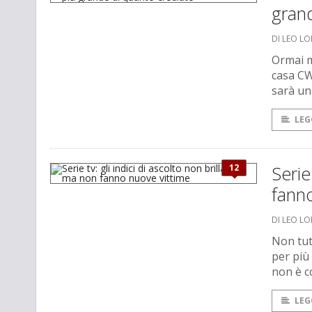
grand
DI LEO L
Ormai m
casa CW
sarà un
LEG
12
Serie
fanno
DI LEO L
Non tutt
per più
non è c
LEG