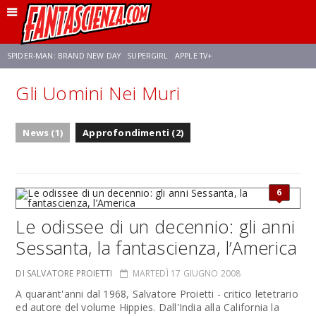
SPIDER-MAN: BRAND NEW DAY
SUPERGIRL
APPLE TV+
Gli Uomini Nei Muri
FRANCO RICCIARDIELLO
ZENDAYA
STAR TREK
AVENGERS: DOOMSDAY
News (1)
Approfondimenti (2)
NETFLIX
SADIE SINK
STAR TREK: STRANGE NEW WORLDS
6
Le odissee di un decennio: gli anni
Sessanta, la fantascienza, l’America
DI SALVATORE PROIETTI
MARTEDÌ 17 GIUGNO 2008
A quarant'anni dal 1968, Salvatore Proietti - critico letetrario
ed autore del volume Hippies. Dall'India alla California la