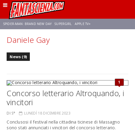
SPIDER-MAN: BRAND NEW DAY
SUPERGIRL
APPLE TV+
Daniele Gay
FRANCO RICCIARDIELLO
ZENDAYA
STAR TREK
AVENGERS: DOOMSDAY
News (9)
NETFLIX
SADIE SINK
STAR TREK: STRANGE NEW WORLDS
1
Concorso letterario Altroquando, i
vincitori
DI S*
LUNEDÌ 18 DICEMBRE 2023
Conclusosi il festival nella cittadina ticinese di Massagno
sono stati annunciati i vincitori del concorso letterario.