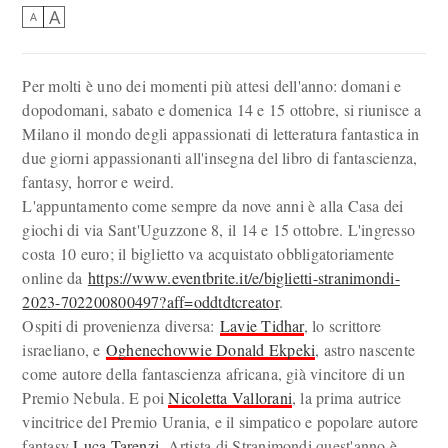
A
A
Per molti è uno dei momenti più attesi dell'anno: domani e
dopodomani, sabato e domenica 14 e 15 ottobre, si riunisce a
Milano il mondo degli appassionati di letteratura fantastica in
due giorni appassionanti all'insegna del libro di fantascienza,
fantasy, horror e weird.
L'appuntamento come sempre da nove anni è alla Casa dei
giochi di via Sant'Uguzzone 8, il 14 e 15 ottobre. L'ingresso
costa 10 euro; il biglietto va acquistato obbligatoriamente
online da
https://www.eventbrite.it/e/biglietti-stranimondi-
2023-702200800497?aff=oddtdtcreator
.
Ospiti di provenienza diversa:
Lavie Tidhar
, lo scrittore
israeliano, e
Oghenechovwie Donald Ekpeki
, astro nascente
come autore della fantascienza africana, già vincitore di un
Premio Nebula. E poi
Nicoletta Vallorani
, la prima autrice
vincitrice del Premio Urania, e il simpatico e popolare autore
fantasy
Luca Tarenzi
. Artista di Stranimondi quest'anno è