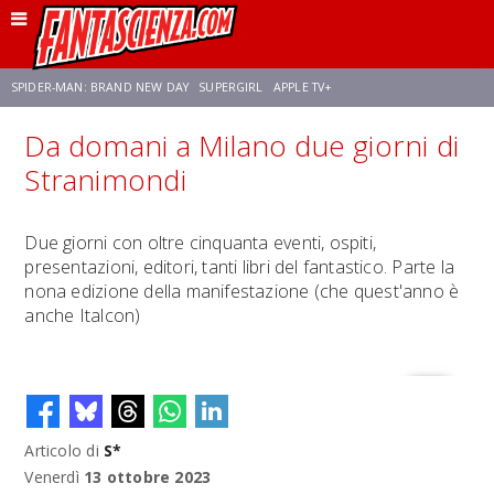
SPIDER-MAN: BRAND NEW DAY
SUPERGIRL
APPLE TV+
Da domani a Milano due giorni di
FRANCO RICCIARDIELLO
ZENDAYA
STAR TREK
AVENGERS: DOOMSDAY
Stranimondi
NETFLIX
SADIE SINK
STAR TREK: STRANGE NEW WORLDS
Due giorni con oltre cinquanta eventi, ospiti,
presentazioni, editori, tanti libri del fantastico. Parte la
nona edizione della manifestazione (che quest'anno è
anche Italcon)
Articolo di
S*
Venerdì
13 ottobre 2023