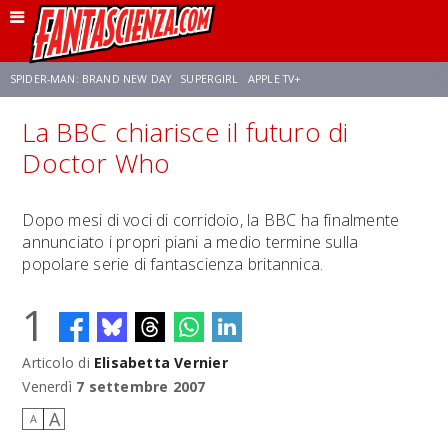
SPIDER-MAN: BRAND NEW DAY
SUPERGIRL
APPLE TV+
La BBC chiarisce il futuro di
FRANCO RICCIARDIELLO
ZENDAYA
STAR TREK
AVENGERS: DOOMSDAY
Doctor Who
NETFLIX
SADIE SINK
STAR TREK: STRANGE NEW WORLDS
Dopo mesi di voci di corridoio, la BBC ha finalmente
annunciato i propri piani a medio termine sulla
popolare serie di fantascienza britannica.
1
Articolo di
Elisabetta Vernier
Venerdì
7 settembre 2007
A
A