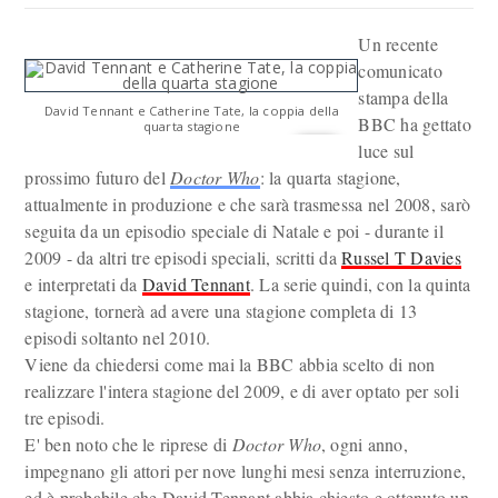
Un recente
comunicato
stampa della
David Tennant e Catherine Tate, la coppia della
BBC ha gettato
quarta stagione
luce sul
prossimo futuro del
Doctor Who
: la quarta stagione,
attualmente in produzione e che sarà trasmessa nel 2008, sarò
seguita da un episodio speciale di Natale e poi - durante il
2009 - da altri tre episodi speciali, scritti da
Russel T Davies
e interpretati da
David Tennant
. La serie quindi, con la quinta
stagione, tornerà ad avere una stagione completa di 13
episodi soltanto nel 2010.
Viene da chiedersi come mai la BBC abbia scelto di non
realizzare l'intera stagione del 2009, e di aver optato per soli
tre episodi.
E' ben noto che le riprese di
Doctor Who
, ogni anno,
impegnano gli attori per nove lunghi mesi senza interruzione,
ed è probabile che David Tennant abbia chiesto e ottenuto un