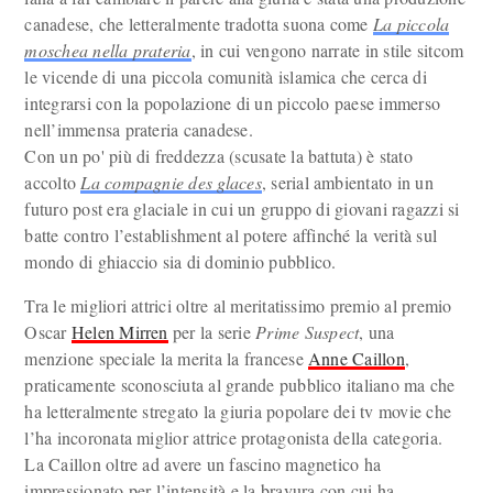
canadese, che letteralmente tradotta suona come
La piccola
moschea nella prateria
, in cui vengono narrate in stile sitcom
le vicende di una piccola comunità islamica che cerca di
integrarsi con la popolazione di un piccolo paese immerso
nell’immensa prateria canadese.
Con un po' più di freddezza (scusate la battuta) è stato
accolto
La compagnie des glaces
, serial ambientato in un
futuro post era glaciale in cui un gruppo di giovani ragazzi si
batte contro l’establishment al potere affinché la verità sul
mondo di ghiaccio sia di dominio pubblico.
Tra le migliori attrici oltre al meritatissimo premio al premio
Oscar
Helen Mirren
per la serie
Prime Suspect
, una
menzione speciale la merita la francese
Anne Caillon
,
praticamente sconosciuta al grande pubblico italiano ma che
ha letteralmente stregato la giuria popolare dei tv movie che
l’ha incoronata miglior attrice protagonista della categoria.
La Caillon oltre ad avere un fascino magnetico ha
impressionato per l’intensità e la bravura con cui ha