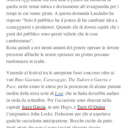
quella serie ormai mitica e decisamente all’avanguardia per i
tempi in cui venne girata. A questa domanda Laudadio ha
risposto “Solo il pubblico ha il potere di far cambiare idea a
sceneggiatori e produttori. Quando chi di dovere capirà che i
gusti del pubblico sono questi vedrete che le cose
cambieranno”.
Resta quindi a noi utenti amanti del genere operare le dovute
pressioni affinché le nostre speranze un giorno possano
trasformarsi in realtà.
Venendo al festival tra le anteprime fuori concorso oltre ai
vari
Rino Gaetano
,
Caravaggio
,
The Tudors
e
Guerra e
Pace
, molte erano le attese per la proiezione di alcune puntate
inedite della terza serie di
Lost
, che in Italia dovrebbe andare
in onda da settembre. Per l’occasione sono sbarcati nella
capitale
Jorge Garcia
, in arte Hugo, e
Terry O’Quinn
l’enigmatico John Locke. Delusione per chi si aspettava
qualche succulenta anticipazione. Bocche cucite da parte
degli attori che non si sono lasciati sfuggire alcuna