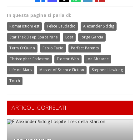
In questa pagina si parla di:
RomaFictionFest
Felice Laudadio
Alexander Siddig
Star Trek Deep Space Nine
Lost
Jorge Garcia
Terry O’Quinn
Fabio Fazio
Perfect Parents
Christopher Eccleston
Doctor Who
Joe Ahearne
Life on Mars
Master of Science Fiction
Stephen Hawking
Torch
ARTICOLI CORRELATI