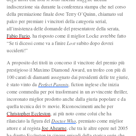
indiscrezione sia durante la conferenza stampa che nel corso
della premiazione finale dove Terry O’Quinn, chiamato sul
palco per premiare i vincitori della categoria serial,
all’insistenza delle domande del presentatore della serata,
Fabio Fazio
, ha risposto come il miglior Locke avrebbe fatto
“Se ti dicessi come va a finire
Lost
subito dopo dovrei
ucciderti!”
A proposito dei titoli in concorso il vincitore del premio più
prestigioso il Maximo Diamond Award, un trofeo con più di
100 carati di diamanti assegnato dai presidenti delle tre giurie,
è stato vinto da
Perfect Parents
, fiction inglese che inizia
come commedia per poi trasformarsi in un avvincente thriller,
incoronato miglior prodotto anche dalla giuria popolare e da
quella tecnica dei tv movie. Riconoscimenti anche per
Christopher Eccleston
, ai più noto come colui che ha
rilanciato la figura del
Doctor Who
, premiato come miglior
attore e al regista
Joe Ahearne
, che tra le altre opere nel 2005
ha diretto Eccleston in cinque episodi della storica serie che