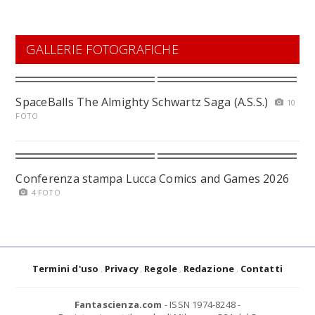
GALLERIE FOTOGRAFICHE
SpaceBalls The Almighty Schwartz Saga (A.S.S.)
10
FOTO
Conferenza stampa Lucca Comics and Games 2026
4 FOTO
Termini d'uso
Privacy
Regole
Redazione
Contatti
Fantascienza.com
- ISSN 1974-8248 -