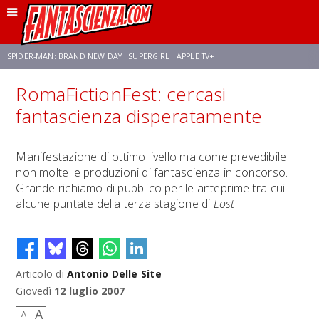
SPIDER-MAN: BRAND NEW DAY
SUPERGIRL
APPLE TV+
RomaFictionFest: cercasi
FRANCO RICCIARDIELLO
ZENDAYA
STAR TREK
AVENGERS: DOOMSDAY
fantascienza disperatamente
NETFLIX
SADIE SINK
STAR TREK: STRANGE NEW WORLDS
Manifestazione di ottimo livello ma come prevedibile
non molte le produzioni di fantascienza in concorso.
Grande richiamo di pubblico per le anteprime tra cui
alcune puntate della terza stagione di
Lost
Articolo di
Antonio Delle Site
Giovedì
12 luglio 2007
A
A