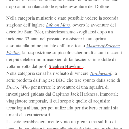
dopo anni ha rilanciato le epiche avventure del Dottore.
Nella categoria miniserie è stato possibile vedere la seconda
stagione dell’inglese
Life on Mars
, ovvero le avventure del
detective Sam Tyler, misteriosamente svegliatosi dopo un
incidente 33 anni nel passato, e assistere in anteprima
assoluta alla prime puntate dell’americano
Master of Science
Fiction
, la trasposizione su piccolo schermo di alcuni racconti
dei più celeberrimi romanzieri di fantascienza introdotte di
volta in volta dal prof.
Stephen Hawking
.
Nella categoria serial ha rischiato di vincere
Torchwood
, la
serie prodotta dall’inglese BBC che trae spunto dalla serie di
Doctor Who
per narrare le avventure di una squadra di
investigatori guidata dal Capitano Jack Harkness, immortale
viaggiatore temporale, il cui scopo è quello di acquisire
tecnologia aliena, per poi utilizzarla per risolvere crimini sia
umani che extraterrestri.
La serie avrebbe certamente vinto un premio ma sul filo di
lana a far cambiare il parere alla giuria è stata una produzione