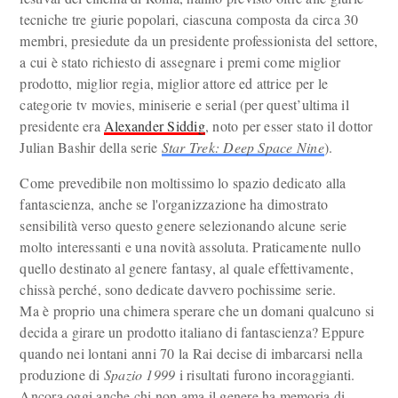
tecniche tre giurie popolari, ciascuna composta da circa 30
membri, presiedute da un presidente professionista del settore,
a cui è stato richiesto di assegnare i premi come miglior
prodotto, miglior regia, miglior attore ed attrice per le
categorie tv movies, miniserie e serial (per quest’ultima il
presidente era
Alexander Siddig
, noto per esser stato il dottor
Julian Bashir della serie
Star Trek: Deep Space Nine
).
Come prevedibile non moltissimo lo spazio dedicato alla
fantascienza, anche se l'organizzazione ha dimostrato
sensibilità verso questo genere selezionando alcune serie
molto interessanti e una novità assoluta. Praticamente nullo
quello destinato al genere fantasy, al quale effettivamente,
chissà perché, sono dedicate davvero pochissime serie.
Ma è proprio una chimera sperare che un domani qualcuno si
decida a girare un prodotto italiano di fantascienza? Eppure
quando nei lontani anni 70 la Rai decise di imbarcarsi nella
produzione di
Spazio 1999
i risultati furono incoraggianti.
Ancora oggi anche chi non ama il genere ha memoria di