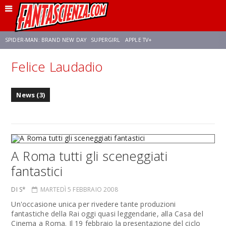
SPIDER-MAN: BRAND NEW DAY
SUPERGIRL
APPLE TV+
Felice Laudadio
FRANCO RICCIARDIELLO
ZENDAYA
STAR TREK
AVENGERS: DOOMSDAY
News (3)
NETFLIX
SADIE SINK
STAR TREK: STRANGE NEW WORLDS
A Roma tutti gli sceneggiati
fantastici
DI S*
MARTEDÌ 5 FEBBRAIO 2008
Un'occasione unica per rivedere tante produzioni
fantastiche della Rai oggi quasi leggendarie, alla Casa del
Cinema a Roma. Il 19 febbraio la presentazione del ciclo