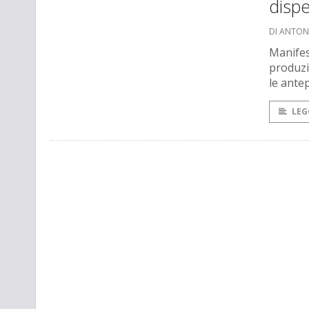
disp
DI ANTONI
Manifes
produzi
le ante
LEG