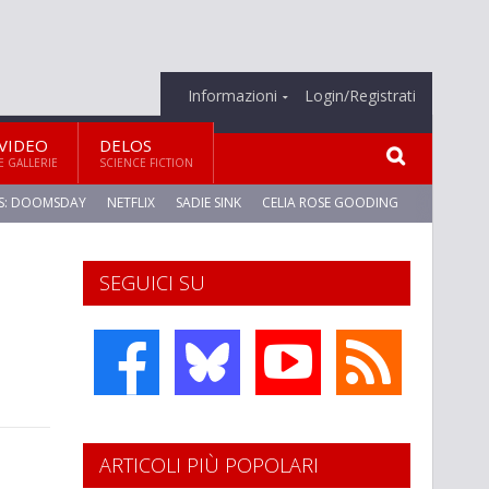
Informazioni
Login/Registrati
VIDEO
DELOS
E GALLERIE
SCIENCE FICTION
S: DOOMSDAY
NETFLIX
SADIE SINK
CELIA ROSE GOODING
SEGUICI SU
ARTICOLI PIÙ POPOLARI