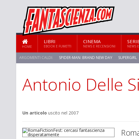
LIBRI
CINEMA
SERI
EBOOK E FUMETTI
NEWS E RECENSIONI
NEWS E
HOME
ARGOMENTI CALDI:
SPIDER-MAN: BRAND NEW DAY
SUPERGIRL
Antonio Delle S
Un articolo
uscito nel 2007
RomaF