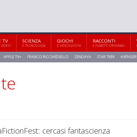
E TV
SCIENZA
GIOCHI
RACCONTI
 VIDEO
E TECNOLOGIA
E VIDEOGIOCHI
E FUMETTI ORIGINALI
APPLE TV+
FRANCO RICCIARDIELLO
ZENDAYA
STAR TREK
AVENGER
ite
ictionFest: cercasi fantascienza