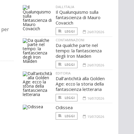
DALL'ITALIA
Il Qualunquismo sulla
fantascienza di Mauro
Covacich
 per
LEGGI
26/07/2026
CONTAMINAZIONI
Da qualche parte nel
tempo: la fantascienza
degli Iron Maiden
LEGGI
26/07/2026
EDITORIA
Dall’antichità alla Golden
Age: ecco la storia della
fantascienza letteraria
LEGGI
16/07/2026
Odissea
LEGGI
15/07/2026