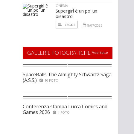
CINEMA
Supergirl è un po' un
disastro
LEGGI
8/07/2026
GALLERIE FOTOGRAFICHE
Vedi tutte
SpaceBalls The Almighty Schwartz Saga
(A.S.S.)
10 FOTO
Conferenza stampa Lucca Comics and
Games 2026
4 FOTO