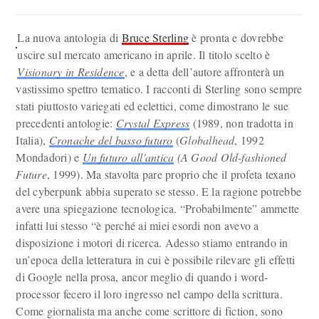
La nuova antologia di
Bruce Sterling
è pronta e dovrebbe
uscire sul mercato americano in aprile. Il titolo scelto è
Visionary in Residence
, e a detta dell’autore affronterà un
vastissimo spettro tematico. I racconti di Sterling sono sempre
stati piuttosto variegati ed eclettici, come dimostrano le sue
precedenti antologie:
Crystal Express
(1989, non tradotta in
Italia),
Cronache del basso futuro
(
Globalhead
, 1992
Mondadori) e
Un futuro all'antica
(A Good Old-fashioned
Future
, 1999). Ma stavolta pare proprio che il profeta texano
del cyberpunk abbia superato se stesso. E la ragione potrebbe
avere una spiegazione tecnologica. “Probabilmente” ammette
infatti lui stesso “è perché ai miei esordi non avevo a
disposizione i motori di ricerca. Adesso stiamo entrando in
un’epoca della letteratura in cui è possibile rilevare gli effetti
di Google nella prosa, ancor meglio di quando i word-
processor fecero il loro ingresso nel campo della scrittura.
Come giornalista ma anche come scrittore di fiction, sono