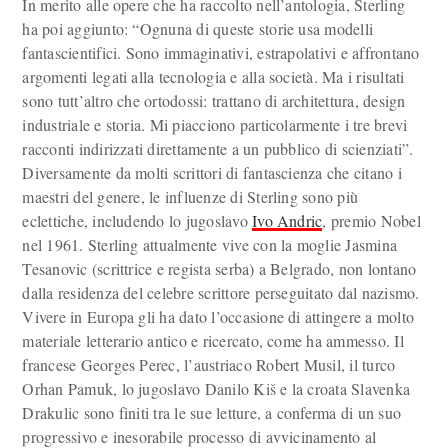
In merito alle opere che ha raccolto nell’antologia, Sterling
ha poi aggiunto: “Ognuna di queste storie usa modelli
fantascientifici. Sono immaginativi, estrapolativi e affrontano
argomenti legati alla tecnologia e alla società. Ma i risultati
sono tutt’altro che ortodossi: trattano di architettura, design
industriale e storia. Mi piacciono particolarmente i tre brevi
racconti indirizzati direttamente a un pubblico di scienziati”.
Diversamente da molti scrittori di fantascienza che citano i
maestri del genere, le influenze di Sterling sono più
eclettiche, includendo lo jugoslavo
Ivo Andric
, premio Nobel
nel 1961. Sterling attualmente vive con la moglie Jasmina
Tesanovic (scrittrice e regista serba) a Belgrado, non lontano
dalla residenza del celebre scrittore perseguitato dal nazismo.
Vivere in Europa gli ha dato l’occasione di attingere a molto
materiale letterario antico e ricercato, come ha ammesso. Il
francese Georges Perec, l’austriaco Robert Musil, il turco
Orhan Pamuk, lo jugoslavo Danilo Kiš e la croata Slavenka
Drakulic sono finiti tra le sue letture, a conferma di un suo
progressivo e inesorabile processo di avvicinamento al