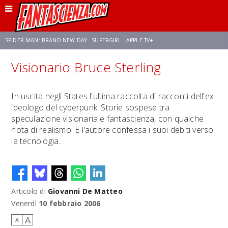
SPIDER-MAN: BRAND NEW DAY
SUPERGIRL
APPLE TV+
Visionario Bruce Sterling
FRANCO RICCIARDIELLO
ZENDAYA
STAR TREK
AVENGERS: DOOMSDAY
In uscita negli States l'ultima raccolta di racconti dell'ex
ideologo del cyberpunk. Storie sospese tra
NETFLIX
SADIE SINK
STAR TREK: STRANGE NEW WORLDS
speculazione visionaria e fantascienza, con qualche
nota di realismo. E l'autore confessa i suoi debiti verso
la tecnologia...
Articolo di
Giovanni De Matteo
Venerdì
10 febbraio 2006
A
A