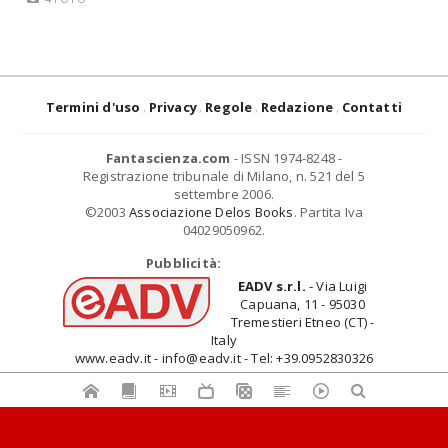
Termini d'uso
Privacy
Regole
Redazione
Contatti
Fantascienza.com
- ISSN 1974-8248 -
Registrazione tribunale di Milano, n. 521 del 5
settembre 2006.
©2003
Associazione Delos Books
. Partita Iva
04029050962.
Pubblicità:
EADV s.r.l.
- Via Luigi
Capuana, 11 - 95030
Tremestieri Etneo (CT) -
Italy
www.eadv.it - info@eadv.it - Tel: +39.0952830326