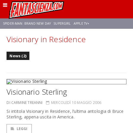
SPIDER-MAN: BRAND NEW DAY
SUPERGIRL
APPLE TV+
Visionary in Residence
FRANCO RICCIARDIELLO
ZENDAYA
STAR TREK
AVENGERS: DOOMSDAY
News (2)
NETFLIX
SADIE SINK
STAR TREK: STRANGE NEW WORLDS
Visionario Sterling
DI CARMINE TREANNI
MERCOLEDÌ 10 MAGGIO 2006
Si intitola Visionary in Residence, l’ultima antologia di Bruce
Sterling, appena uscita in America.
LEGGI