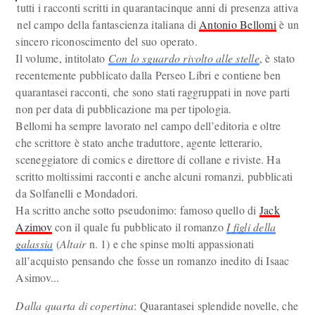
tutti i racconti scritti in quarantacinque anni di presenza attiva
nel campo della fantascienza italiana di
Antonio Bellomi
è un
sincero riconoscimento del suo operato.
Il volume, intitolato
Con lo sguardo rivolto alle stelle
, è stato
recentemente pubblicato dalla Perseo Libri e contiene ben
quarantasei racconti, che sono stati raggruppati in nove parti
non per data di pubblicazione ma per tipologia.
Bellomi ha sempre lavorato nel campo dell’editoria e oltre
che scrittore è stato anche traduttore, agente letterario,
sceneggiatore di comics e direttore di collane e riviste. Ha
scritto moltissimi racconti e anche alcuni romanzi, pubblicati
da Solfanelli e Mondadori.
Ha scritto anche sotto pseudonimo: famoso quello di
Jack
Azimov
con il quale fu pubblicato il romanzo
I figli della
galassia
(
Altair
n. 1) e che spinse molti appassionati
all’acquisto pensando che fosse un romanzo inedito di Isaac
Asimov...
Dalla quarta di copertina
: Quarantasei splendide novelle, che