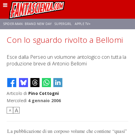
SPIDER-MAN: BRAND NEW DAY
SUPERGIRL
APPLE TV+
Con lo sguardo rivolto a Bellomi
FRANCO RICCIARDIELLO
ZENDAYA
STAR TREK
AVENGERS: DOOMSDAY
Esce dalla Perseo un volumone antologico con tutta la
produzione breve di Antonio Bellomi
NETFLIX
SADIE SINK
STAR TREK: STRANGE NEW WORLDS
Articolo di
Pino Cottogni
Mercoledì
4 gennaio 2006
A
A
La pubblicazione di un corposo volume che contiene “quasi”