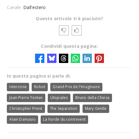
Canale:
Dall'estero
Questo articolo ti è piaciuto?
Condividi questa pagina:
In questa pagina si parla di:
Interzone
Robot
Grand Prix de l'Imaginaire
Jean-Pierre Fontan
Utopiales
Bruno della Chiesa
Christopher Priest
The Separation
Mary Gentle
Alain Damasio
La horde du contrevent