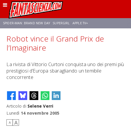
SPIDER-MAN: BRAND NEW DAY
SUPERGIRL
APPLE TV+
Robot vince il Grand Prix de
FRANCO RICCIARDIELLO
ZENDAYA
STAR TREK
AVENGERS: DOOMSDAY
l’Imaginaire
NETFLIX
SADIE SINK
CELIA ROSE GOODING
La rivista di Vittorio Curtoni conquista uno dei premi più
prestigiosi d’Europa sbaragliando un temibile
concorrente
Articolo di
Selene Verri
Lunedì
14 novembre 2005
A
A