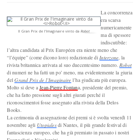
La concorrenza
era scarsa
numericamente
Il Gran Prix de l'Imaginaire vinto da
Robot
ma di spessore
indiscutibile:
l’altra candidata al Prix Européen era niente meno che
“l’équipe” (come dicono loro) redazionale di
Interzone
, la
rivista britannica arrivata al suo duecentesimo numero.
Robot
di numeri ne ha fatti un po’ meno, ma evidentemente la giuria
del
Grand Prix de l’Imaginaire
l’ha giudicata più europea.
Molto si deve a
Jean-Pierre Fontan
a, presidente del premio,
che ha fatto pressione sugli altri giurati perché il
riconoscimentoi fosse assegnato alla rivista della Delos
Books.
La cerimonia di assegnazione dei premi si è svolta venerdì 11
novembre agli
Utopiales
di Nantes, il più grande festival di
fantascienza europeo, che ha già premiato in passato i nostri
Evangelisti e Nicolazzini.