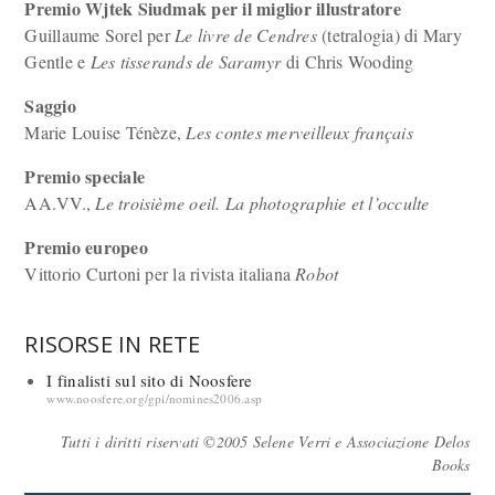
Premio Wjtek Siudmak per il miglior illustratore
Guillaume Sorel per
Le livre de Cendres
(tetralogia) di Mary
Gentle e
Les tisserands de Saramyr
di Chris Wooding
Saggio
Marie Louise Ténèze,
Les contes merveilleux français
Premio speciale
AA.VV.,
Le troisième oeil. La photographie et l’occulte
Premio europeo
Vittorio Curtoni per la rivista italiana
Robot
RISORSE IN RETE
I finalisti sul sito di Noosfere
www.noosfere.org/gpi/nomines2006.asp
Tutti i diritti riservati ©2005 Selene Verri e Associazione Delos
Books