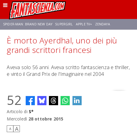
SPIDER-MAN: BRAND NEW DAY
SUPERGIRL
APPLE TV+
ZENDAYA
È morto Ayerdhal, uno dei più
FRANCO RICCIARDIELLO
AVENGERS: DOOMSDAY
STAR TREK
NETFLIX
grandi scrittori francesi
SADIE SINK
STAR TREK: STRANGE NEW WORLDS
Aveva solo 56 anni. Aveva scritto fantascienza e thriller,
e vinto il Grand Prix de l'Imaginaire nel 2004
52
Articolo di
S*
Mercoledì
28 ottobre 2015
A
A