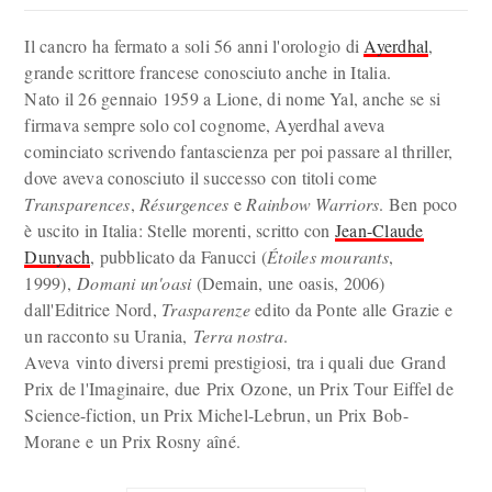
Il cancro ha fermato a soli 56 anni l'orologio di
Ayerdhal
,
grande scrittore francese conosciuto anche in Italia.
Nato il 26 gennaio 1959 a Lione, di nome Yal, anche se si
firmava sempre solo col cognome, Ayerdhal aveva
cominciato scrivendo fantascienza per poi passare al thriller,
dove aveva conosciuto il successo con titoli come
Transparences
,
Résurgences
e
Rainbow Warriors
. Ben poco
è uscito in Italia: Stelle morenti, scritto con
Jean-Claude
Dunyach
, pubblicato da Fanucci (
Étoiles mourants
,
1999),
Domani un'oasi
(Demain, une oasis, 2006)
dall'Editrice Nord,
Trasparenze
edito da Ponte alle Grazie e
un racconto su Urania,
Terra nostra
.
Aveva vinto diversi premi prestigiosi, tra i quali due Grand
Prix de l'Imaginaire, due Prix Ozone, un Prix Tour Eiffel de
Science-fiction, un Prix Michel-Lebrun, un Prix Bob-
Morane e un Prix Rosny aîné.