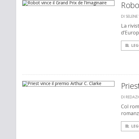
Robot
DI SELENE 
La rivis
d’Europ
LEG
Pries
DI REDAZ
Col ro
romanzo
LEG