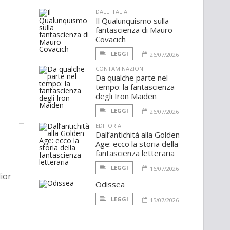
DALL'ITALIA
Il Qualunquismo sulla
fantascienza di Mauro
Covacich
LEGGI
26/07/2026
CONTAMINAZIONI
Da qualche parte nel
tempo: la fantascienza
degli Iron Maiden
LEGGI
26/07/2026
EDITORIA
Dall’antichità alla Golden
Age: ecco la storia della
fantascienza letteraria
LEGGI
16/07/2026
lior
Odissea
LEGGI
15/07/2026