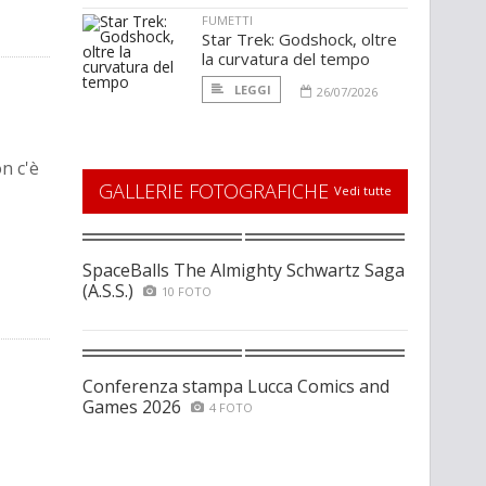
FUMETTI
Star Trek: Godshock, oltre
la curvatura del tempo
LEGGI
26/07/2026
on c'è
GALLERIE FOTOGRAFICHE
Vedi tutte
SpaceBalls The Almighty Schwartz Saga
(A.S.S.)
10 FOTO
Conferenza stampa Lucca Comics and
Games 2026
4 FOTO