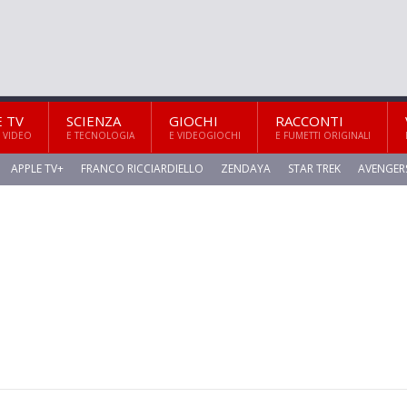
E TV
SCIENZA
GIOCHI
RACCONTI
 VIDEO
E TECNOLOGIA
E VIDEOGIOCHI
E FUMETTI ORIGINALI
APPLE TV+
FRANCO RICCIARDIELLO
ZENDAYA
STAR TREK
AVENGER