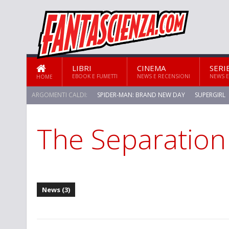
LIBRI
CINEMA
SERI
EBOOK E FUMETTI
NEWS E RECENSIONI
NEWS E
HOME
ARGOMENTI CALDI:
SPIDER-MAN: BRAND NEW DAY
SUPERGIRL
The Separation
STAR TREK: STRANGE NEW WORLDS
News (3)