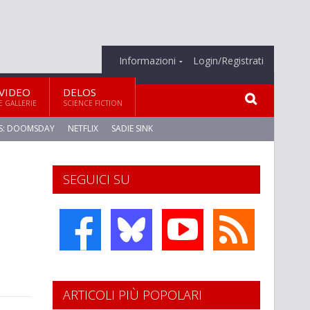
Informazioni
Login/Registrati
VIDEO
DELOS
E GALLERIE
SCIENCE FICTION
S: DOOMSDAY
NETFLIX
SADIE SINK
SEGUICI SU
ARTICOLI PIÙ POPOLARI