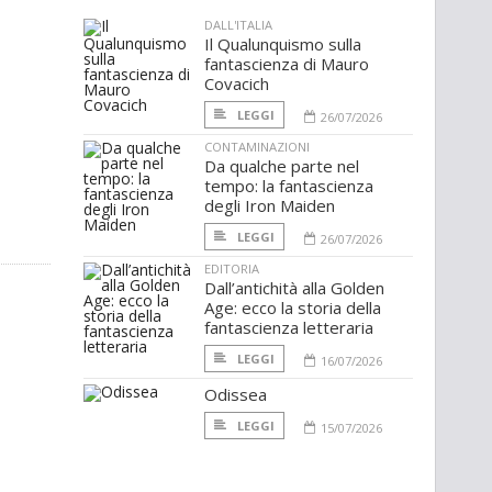
DALL'ITALIA
Il Qualunquismo sulla
fantascienza di Mauro
Covacich
LEGGI
26/07/2026
CONTAMINAZIONI
Da qualche parte nel
tempo: la fantascienza
degli Iron Maiden
LEGGI
26/07/2026
EDITORIA
Dall’antichità alla Golden
Age: ecco la storia della
fantascienza letteraria
LEGGI
16/07/2026
Odissea
LEGGI
15/07/2026