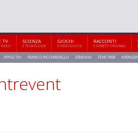
E TV
SCIENZA
GIOCHI
RACCONTI
 VIDEO
E TECNOLOGIA
E VIDEOGIOCHI
E FUMETTI ORIGINALI
APPLE TV+
FRANCO RICCIARDIELLO
ZENDAYA
STAR TREK
AVENGER
ntrevent