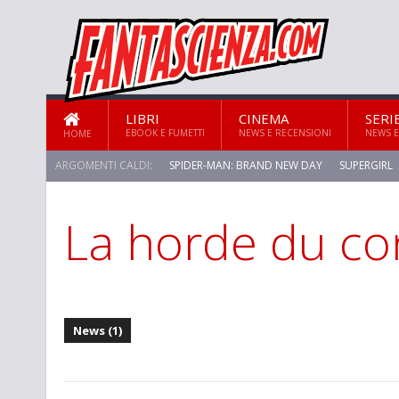
LIBRI
CINEMA
SERI
EBOOK E FUMETTI
NEWS E RECENSIONI
NEWS E
HOME
ARGOMENTI CALDI:
SPIDER-MAN: BRAND NEW DAY
SUPERGIRL
La horde du co
STAR TREK: STRANGE NEW WORLDS
News (1)