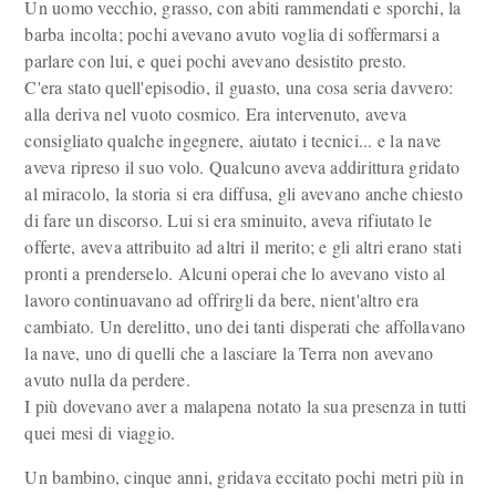
Un uomo vecchio, grasso, con abiti rammendati e sporchi, la
barba incolta; pochi avevano avuto voglia di soffermarsi a
parlare con lui, e quei pochi avevano desistito presto.
C'era stato quell'episodio, il guasto, una cosa seria davvero:
alla deriva nel vuoto cosmico. Era intervenuto, aveva
consigliato qualche ingegnere, aiutato i tecnici... e la nave
aveva ripreso il suo volo. Qualcuno aveva addirittura gridato
al miracolo, la storia si era diffusa, gli avevano anche chiesto
di fare un discorso. Lui si era sminuito, aveva rifiutato le
offerte, aveva attribuito ad altri il merito; e gli altri erano stati
pronti a prenderselo. Alcuni operai che lo avevano visto al
lavoro continuavano ad offrirgli da bere, nient'altro era
cambiato. Un derelitto, uno dei tanti disperati che affollavano
la nave, uno di quelli che a lasciare la Terra non avevano
avuto nulla da perdere.
I più dovevano aver a malapena notato la sua presenza in tutti
quei mesi di viaggio.
Un bambino, cinque anni, gridava eccitato pochi metri più in