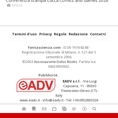
Conferenza stampa Lucca Comics and Games 2026
4 FOTO
Termini d'uso
Privacy
Regole
Redazione
Contatti
Fantascienza.com
- ISSN 1974-8248 -
Registrazione tribunale di Milano, n. 521 del 5
settembre 2006.
©2003
Associazione Delos Books
. Partita Iva
04029050962.
Pubblicità:
EADV s.r.l.
- Via Luigi
Capuana, 11 - 95030
Tremestieri Etneo (CT) -
Italy
www.eadv.it - info@eadv.it - Tel: +39.0952830326