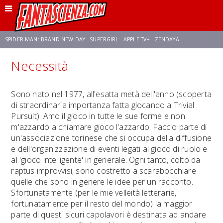
SPIDER-MAN: BRAND NEW DAY
SUPERGIRL
APPLE TV+
ZENDAYA
Necessità
FRANCO RICCIARDIELLO
AVENGERS: DOOMSDAY
STAR TREK
NETFLIX
Sono nato nel 1977, all'esatta metà dell'anno (scoperta
di straordinaria importanza fatta giocando a Trivial
SADIE SINK
STAR TREK: STRANGE NEW WORLDS
Pursuit). Amo il gioco in tutte le sue forme e non
m'azzardo a chiamare gioco l'azzardo. Faccio parte di
un'associazione torinese che si occupa della diffusione
e dell'organizzazione di eventi legati al gioco di ruolo e
al 'gioco intelligente' in generale. Ogni tanto, colto da
raptus improvvisi, sono costretto a scarabocchiare
quelle che sono in genere le idee per un racconto.
Sfortunatamente (per le mie velleità letterarie,
fortunatamente per il resto del mondo) la maggior
parte di questi sicuri capolavori è destinata ad andare