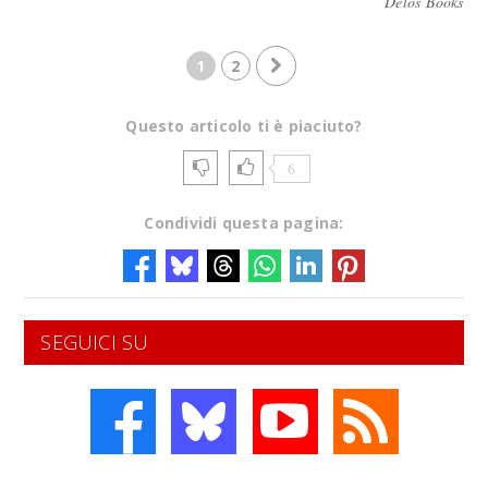
Delos Books
1
2
Questo articolo ti è piaciuto?
6
Condividi questa pagina:
SEGUICI SU