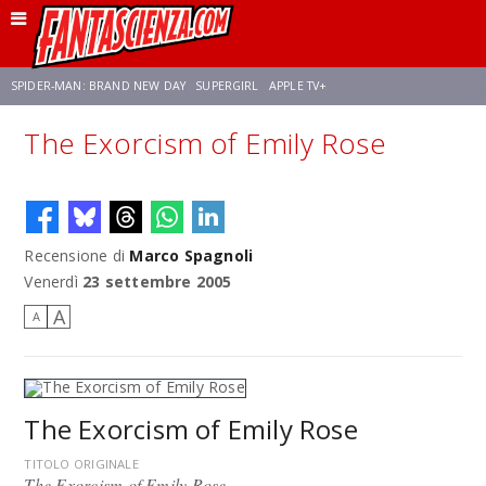
SPIDER-MAN: BRAND NEW DAY
SUPERGIRL
APPLE TV+
The Exorcism of Emily Rose
FRANCO RICCIARDIELLO
ZENDAYA
STAR TREK
AVENGERS: DOOMSDAY
NETFLIX
SADIE SINK
CELIA ROSE GOODING
Recensione di
Marco Spagnoli
Venerdì
23 settembre 2005
A
A
The Exorcism of Emily Rose
TITOLO ORIGINALE
The Exorcism of Emily Rose