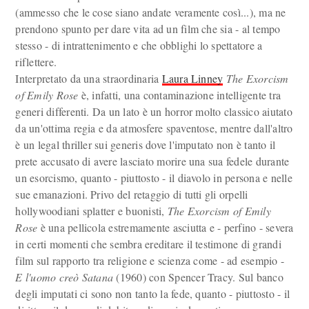
(ammesso che le cose siano andate veramente così...), ma ne
prendono spunto per dare vita ad un film che sia - al tempo
stesso - di intrattenimento e che obblighi lo spettatore a
riflettere.
Interpretato da una straordinaria
Laura Linney
The Exorcism
of Emily Rose
è, infatti, una contaminazione intelligente tra
generi differenti. Da un lato è un horror molto classico aiutato
da un'ottima regia e da atmosfere spaventose, mentre dall'altro
è un legal thriller sui generis dove l'imputato non è tanto il
prete accusato di avere lasciato morire una sua fedele durante
un esorcismo, quanto - piuttosto - il diavolo in persona e nelle
sue emanazioni. Privo del retaggio di tutti gli orpelli
hollywoodiani splatter e buonisti,
The Exorcism of Emily
Rose
è una pellicola estremamente asciutta e - perfino - severa
in certi momenti che sembra ereditare il testimone di grandi
film sul rapporto tra religione e scienza come - ad esempio -
E l'uomo creò Satana
(1960) con Spencer Tracy. Sul banco
degli imputati ci sono non tanto la fede, quanto - piuttosto - il