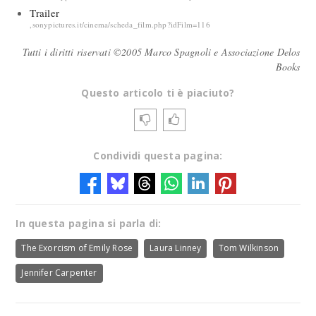
Trailer
,sonypictures.it/cinema/scheda_film.php?idFilm=116
Tutti i diritti riservati ©2005 Marco Spagnoli e Associazione Delos
Books
Questo articolo ti è piaciuto?
Condividi questa pagina:
In questa pagina si parla di:
The Exorcism of Emily Rose
Laura Linney
Tom Wilkinson
Jennifer Carpenter