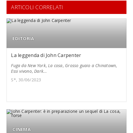
ARTICOLI CORRELATI
EDITORIA
La leggenda di John Carpenter
Fuga da New York
,
La cosa
,
Grosso guaio a Chinatown
,
Essi vivono
,
Dark...
S*, 30/06/2023
CINEMA