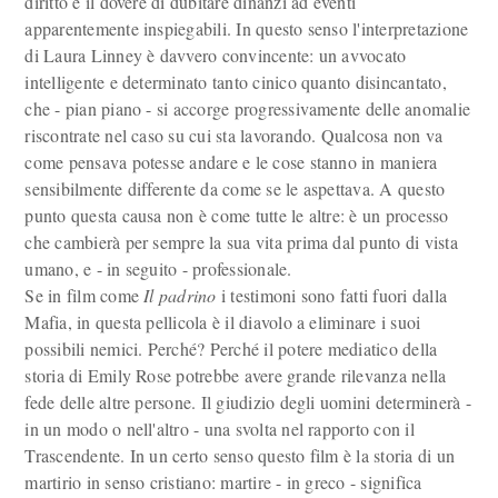
diritto e il dovere di dubitare dinanzi ad eventi
apparentemente inspiegabili. In questo senso l'interpretazione
di Laura Linney è davvero convincente: un avvocato
intelligente e determinato tanto cinico quanto disincantato,
che - pian piano - si accorge progressivamente delle anomalie
riscontrate nel caso su cui sta lavorando. Qualcosa non va
come pensava potesse andare e le cose stanno in maniera
sensibilmente differente da come se le aspettava. A questo
punto questa causa non è come tutte le altre: è un processo
che cambierà per sempre la sua vita prima dal punto di vista
umano, e - in seguito - professionale.
Se in film come
Il padrino
i testimoni sono fatti fuori dalla
Mafia, in questa pellicola è il diavolo a eliminare i suoi
possibili nemici. Perché? Perché il potere mediatico della
storia di Emily Rose potrebbe avere grande rilevanza nella
fede delle altre persone. Il giudizio degli uomini determinerà -
in un modo o nell'altro - una svolta nel rapporto con il
Trascendente. In un certo senso questo film è la storia di un
martirio in senso cristiano: martire - in greco - significa