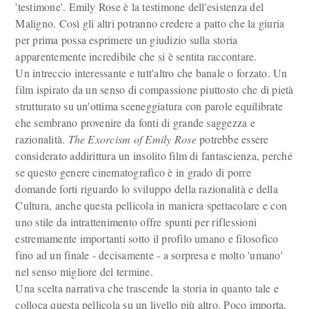
'testimone'. Emily Rose è la testimone dell'esistenza del
Maligno. Così gli altri potranno credere a patto che la giuria
per prima possa esprimere un giudizio sulla storia
apparentemente incredibile che si è sentita raccontare.
Un intreccio interessante e tutt'altro che banale o forzato. Un
film ispirato da un senso di compassione piuttosto che di pietà
strutturato su un'ottima sceneggiatura con parole equilibrate
che sembrano provenire da fonti di grande saggezza e
razionalità.
The Exorcism of Emily Rose
potrebbe essere
considerato addirittura un insolito film di fantascienza, perché
se questo genere cinematografico è in grado di porre
domande forti riguardo lo sviluppo della razionalità e della
Cultura, anche questa pellicola in maniera spettacolare e con
uno stile da intrattenimento offre spunti per riflessioni
estremamente importanti sotto il profilo umano e filosofico
fino ad un finale - decisamente - a sorpresa e molto 'umano'
nel senso migliore del termine.
Una scelta narrativa che trascende la storia in quanto tale e
colloca questa pellicola su un livello più altro. Poco importa,