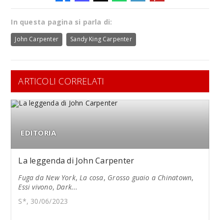
In questa pagina si parla di:
John Carpenter
Sandy King Carpenter
ARTICOLI CORRELATI
EDITORIA
La leggenda di John Carpenter
Fuga da New York
,
La cosa
,
Grosso guaio a Chinatown
,
Essi vivono
,
Dark...
S*, 30/06/2023