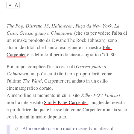
A
A
The Fog
,
Distretto 13
,
Halloween
,
Fuga da New York
,
La
Cosa
,
Grosso guaio a Chinatown
(che sta per vedere l'alba di
un remake prodotto da Dwane The Rock Johnson): sono
alcuni dei titoli che hanno reso grande il maestro
John
Carpenter
e ridefinito il periodo cinematografico '70-'80.
Poi un po' complice l'insuccesso di
Grosso guaio a
Chinatown
, un po' alcuni titoli non proprio forti, come
l'ultimo
The Ward
, Carpenter era andato in un esilio
cinematografico dorato.
Almeno fino al momento in cui il sito
Killer POV Podcast
non ha intervistato
Sandy King Carpenter
, moglie del regista
e produttrice, la quale ha svelato come Carpenter non sia stato
con le mani in mano dopotutto.
Al momento ci sono quattro serie tv in attesa di