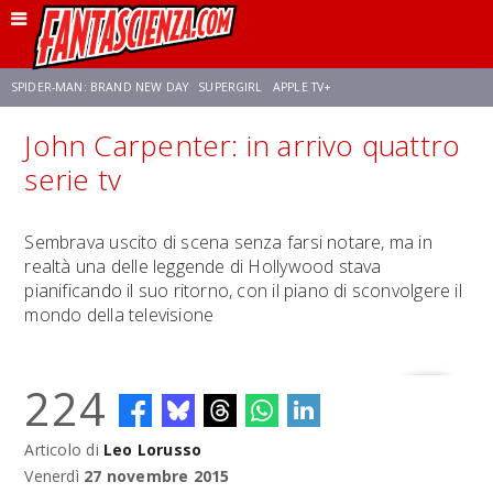
SPIDER-MAN: BRAND NEW DAY
SUPERGIRL
APPLE TV+
John Carpenter: in arrivo quattro
FRANCO RICCIARDIELLO
ZENDAYA
STAR TREK
AVENGERS: DOOMSDAY
serie tv
NETFLIX
SADIE SINK
CELIA ROSE GOODING
Sembrava uscito di scena senza farsi notare, ma in
realtà una delle leggende di Hollywood stava
pianificando il suo ritorno, con il piano di sconvolgere il
mondo della televisione
224
Articolo di
Leo Lorusso
Venerdì
27 novembre 2015