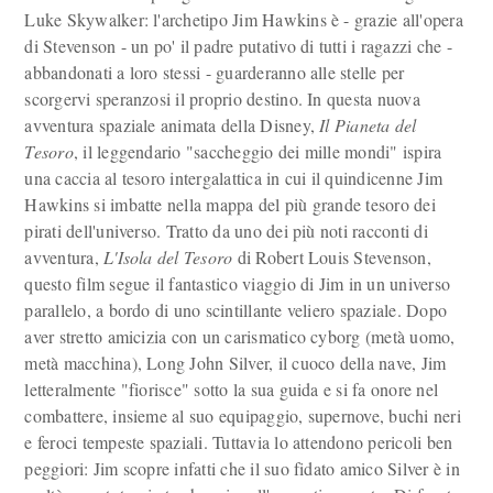
Luke Skywalker: l'archetipo Jim Hawkins è - grazie all'opera
di Stevenson - un po' il padre putativo di tutti i ragazzi che -
abbandonati a loro stessi - guarderanno alle stelle per
scorgervi speranzosi il proprio destino. In questa nuova
avventura spaziale animata della Disney,
Il Pianeta del
Tesoro
, il leggendario "saccheggio dei mille mondi" ispira
una caccia al tesoro intergalattica in cui il quindicenne Jim
Hawkins si imbatte nella mappa del più grande tesoro dei
pirati dell'universo. Tratto da uno dei più noti racconti di
avventura,
L'Isola del Tesoro
di Robert Louis Stevenson,
questo film segue il fantastico viaggio di Jim in un universo
parallelo, a bordo di uno scintillante veliero spaziale. Dopo
aver stretto amicizia con un carismatico cyborg (metà uomo,
metà macchina), Long John Silver, il cuoco della nave, Jim
letteralmente "fiorisce" sotto la sua guida e si fa onore nel
combattere, insieme al suo equipaggio, supernove, buchi neri
e feroci tempeste spaziali. Tuttavia lo attendono pericoli ben
peggiori: Jim scopre infatti che il suo fidato amico Silver è in