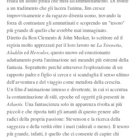
realtà un astuto pirata che mira all'ammutinamento. Di fronte
a un tradimento che gli lacera l'anima, Jim cresce
improvvisamente e da ragazzo diventa uomo, trovando la
forza di contrastare gli ammutinati e scoprendo un "tesoro"
più grande di quello che avrebbe mai immaginato.
Diretto da Ron Clements & John Musker, lo scrittore ed il
regista molto apprezzati per il loro lavoro ne
La Sirenetta,
Aladdin
ed
Hercules
, questo nuovo ed emozionante
adattamento porta l'animazione nei meandri più estremi della
fantasia. Soprattutto perché attraverso l'esplorazione di un
rapporto padre e figlio si cerca e si scandaglia il senso ultimo
dell'avventura e del viaggio come metafora della crescita.
Un film d'animazione intenso e divertente, in cui si accentua
la contaminazione di stili, epoche ed oggetti già presenti in
Atlantis.
Una fantascienza solo in apparenza rivolta ai più
piccoli e che riporta tutti gli amanti di questo genere alle
radici della propria passione: Stevenson e la ricerca della
saggezza e della verità oltre i mari (siderali o meno). Il tesoro
più grande, infatti, è quello che ci consente di capire chi