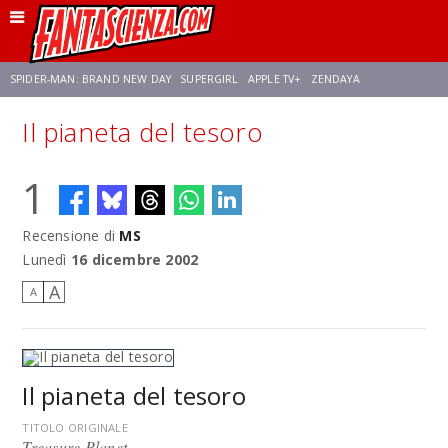
SPIDER-MAN: BRAND NEW DAY
SUPERGIRL
APPLE TV+
ZENDAYA
Il pianeta del tesoro
FRANCO RICCIARDIELLO
AVENGERS: DOOMSDAY
STAR TREK
NETFLIX
1
SADIE SINK
STAR TREK: STRANGE NEW WORLDS
Recensione di
MS
Lunedì
16 dicembre 2002
A
A
Il pianeta del tesoro
TITOLO ORIGINALE
Treasure Planet