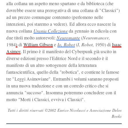
alla collana un aspetto meno spartano e da biblioteca (che
dovrebbe essere una prerogativa di una collana di "Classici")
ad un prezzo comunque contenuto (perlomeno nelle
intenzioni, poi staremo a vedere). Ed allora ecco nascere la
nuova collana
Urania Collezione
da gennaio in edicola con
due titoli molto autorevoli:
Neuromante
(
Neuromancer
,
1984
)
di
William Gibson
e
Io, Robot
(
I, Robot
, 1950) di
Isaac
Asimov
. Il primo è il manifesto del Cyberpunk già uscito in
diverse edizioni presso l'Editrice Nord e il secondo è il
manifesto di un altro sottogenere della letteratura
fantascientifica, quello della "robotica", e contiene le famose
tre "Leggi Asimoviane". Entrambi i volumi saranno proposti
in una nuova traduzione e con un corredo critico che si
annuncia "succoso". Insomma potremmo concludere con il
motto "Morti i Classici, evviva i Classici".
Tutti i diritti riservati ©2002 Enrico Nicolucci e Associazione Delos
Books