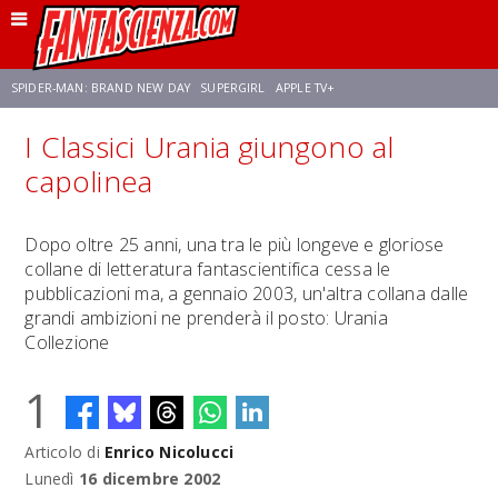
SPIDER-MAN: BRAND NEW DAY
SUPERGIRL
APPLE TV+
I Classici Urania giungono al
FRANCO RICCIARDIELLO
ZENDAYA
STAR TREK
AVENGERS: DOOMSDAY
capolinea
NETFLIX
SADIE SINK
STAR TREK: STRANGE NEW WORLDS
Dopo oltre 25 anni, una tra le più longeve e gloriose
collane di letteratura fantascientifica cessa le
pubblicazioni ma, a gennaio 2003, un'altra collana dalle
grandi ambizioni ne prenderà il posto: Urania
Collezione
1
Articolo di
Enrico Nicolucci
Lunedì
16 dicembre 2002