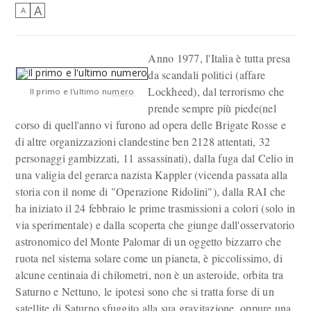
A
A
Anno 1977, l'Italia è tutta presa
da scandali politici (affare
Lockheed), dal terrorismo che
Il primo e l'ultimo numero
prende sempre più piede(nel
corso di quell'anno vi furono ad opera delle Brigate Rosse e
di altre organizzazioni clandestine ben 2128 attentati, 32
personaggi gambizzati, 11 assassinati), dalla fuga dal Celio in
una valigia del gerarca nazista Kappler (vicenda passata alla
storia con il nome di "Operazione Ridolini"), dalla RAI che
ha iniziato il 24 febbraio le prime trasmissioni a colori (solo in
via sperimentale) e dalla scoperta che giunge dall'osservatorio
astronomico del Monte Palomar di un oggetto bizzarro che
ruota nel sistema solare come un pianeta, è piccolissimo, di
alcune centinaia di chilometri, non è un asteroide, orbita tra
Saturno e Nettuno, le ipotesi sono che si tratta forse di un
satellite di Saturno sfuggito alla sua gravitazione, oppure una