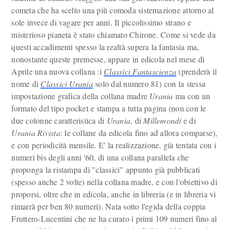
cometa che ha scelto una più comoda sistemazione attorno al
sole invece di vagare per anni. Il piccolissimo strano e
misterioso pianeta è stato chiamato Chirone. Come si vede da
questi accadimenti spesso la realtà supera la fantasia ma,
nonostante queste premesse, appare in edicola nel mese di
Aprile una nuova collana :i
Classici Fantascienza
(prenderà il
nome di
Classici Urania
solo dal numero 81) con la stessa
impostazione grafica della collana madre
Urania
ma con un
formato del tipo pocket e stampa a tutta pagina (non con le
due colonne caratteristica di
Urania
, di
Millemondi
e di
Urania Rivista
: le collane da edicola fino ad allora comparse),
e con periodicità mensile. E' la realizzazione, già tentata con i
numeri bis degli anni '60, di una collana parallela che
proponga la ristampa di "classici" appunto già pubblicati
(spesso anche 2 volte) nella collana madre, e con l'obiettivo di
proporsi, oltre che in edicola, anche in libreria (e in libreria vi
rimarrà per ben 80 numeri). Nata sotto l'egida della coppia
Fruttero-Lucentini che ne ha curato i primi 109 numeri fino al