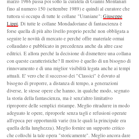
marzo 1986 passa poi sotto la curatela di Gianni Montanari
fino al numero 150 (settembre 1989) e quindi al curatore che
tuttora si occupa di tutte le collane "Uraniane":
Giuseppe
Lippi
. Di tutte le collane Mondadoriane di fantascienza è
forse quella di più alto livello proprio perché non obbligata a
seguire le novità di mercato e perché offre materiale ormai
collaudato e pubblicato in precedenza anche da altre case
editrici. E allora perché la decisione di dismettere una collana
con queste caratteristiche? Il motivo è quello di un bisogno di
rinnovamento e di una miglior visibilità legata anche ai tempi
attuali. E' vero che il successo dei "Classici" è dovuto al
bisogno di proporre, a distanza di tempo, a generazioni
diverse, le stesse opere che hanno, in qualche modo, segnato
la storia della fantascienza, ma è senz'altro limitativo
riproporre delle semplici ristampe. Meglio ritradurre in modo
adeguato le opere, riproporle senza tagli e refusioni operate
all'epoca per opportunità varie (tra le quali la principale era
quella della lunghezza). Meglio fornire un supporto critico
che collochi la tale opera "storicamente". Meglio ancora dare