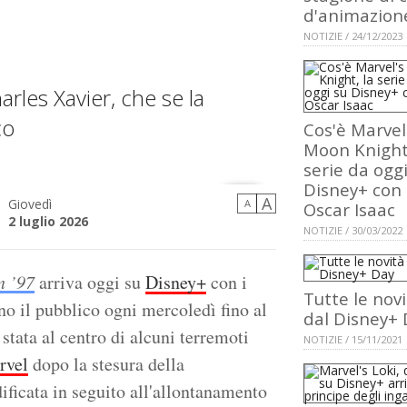
d'animazion
NOTIZIE / 24/12/2023
rles Xavier, che se la
co
Cos'è Marvel
Moon Knight,
serie da oggi
Disney+ con
A
Giovedì
A
Oscar Isaac
2 luglio 2026
NOTIZIE / 30/03/2022
 ’97
arriva oggi su
Disney+
con i
Tutte le nov
o il pubblico ogni mercoledì fino al
dal Disney+
è stata al centro di alcuni terremoti
NOTIZIE / 15/11/2021
rvel
dopo la stesura della
ficata in seguito all'allontanamento