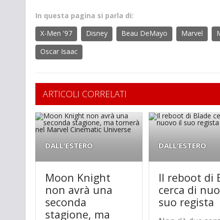
In questa pagina si parla di:
X-Men '97
Disney
Beau DeMayo
Marvel
Oscar Isaac
ARTICOLI CORRELATI
DALL'ESTERO
DALL'ESTERO
Moon Knight
Il reboot di
non avrà una
cerca di nuo
seconda
suo regista
stagione, ma