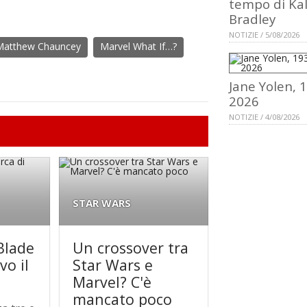
tempo di Ka
Bradley
NOTIZIE / 5/08/2026
Matthew Chauncey
Marvel What If…?
Jane Yolen, 
2026
NOTIZIE / 4/08/2026
STAR WARS
 Blade
Un crossover tra
vo il
Star Wars e
Marvel? C'è
mancato poco