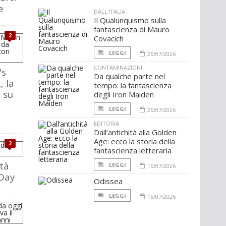
e
DALL'ITALIA
Il Qualunquismo sulla
fantascienza di Mauro
2
Covacich
LEGGI
26/07/2026
CONTAMINAZIONI
's
Da qualche parte nel
 la
tempo: la fantascienza
 su
degli Iron Maiden
LEGGI
26/07/2026
EDITORIA
Dall’antichità alla Golden
Age: ecco la storia della
2
fantascienza letteraria
ità
LEGGI
16/07/2026
 Day
Odissea
LEGGI
15/07/2026