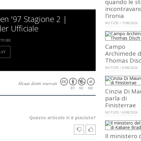
quando le st
incontravan
l’ironia
en '97 Stagione 2 |
NOTIZIE / 7/08/2026
ler Ufficiale
UTUBE
Campo
LAY
Archimede d
Thomas Dis
NOTIZIE / 6/08/2026
Alcuni diritti riservati
Cinzia Di Ma
parla di
Finisterrae
NOTIZIE / 6/08/2026
Questo articolo ti è piaciuto?
Il ministero 