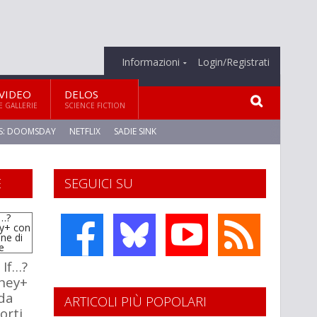
Informazioni
Login/Registrati
VIDEO
DELOS
E GALLERIE
SCIENCE FICTION
S: DOOMSDAY
NETFLIX
SADIE SINK
E
SEGUICI SU
 If…?
sney+
da
ARTICOLI PIÙ POPOLARI
orti