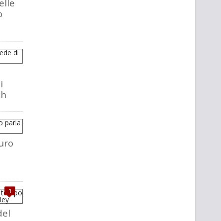
elle
o
i
ch
uro
1
del