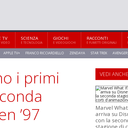
E TV
SCIENZA
GIOCHI
RACCONTI
 VIDEO
E TECNOLOGIA
E VIDEOGIOCHI
E FUMETTI ORIGINALI
APPLE TV+
FRANCO RICCIARDIELLO
ZENDAYA
STAR TREK
AVENGER
o i primi
VEDI ANCH
econda
en ’97
Marvel What
arriva su Di
con la secon
stagione di c