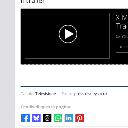
Il trailer
X-M
Trai
DA YO
P
Canale:
Televisione
Fonte:
press.disney.co.uk
Condividi questa pagina: