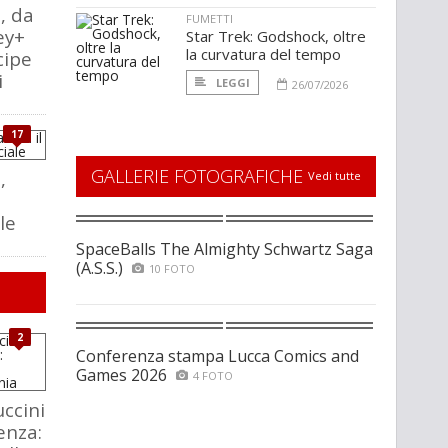
, da
FUMETTI
ey+
Star Trek: Godshock, oltre
la curvatura del tempo
cipe
i
LEGGI
26/07/2026
17
GALLERIE FOTOGRAFICHE
,
Vedi tutte
ale
SpaceBalls The Almighty Schwartz Saga
(A.S.S.)
10 FOTO
2
Conferenza stampa Lucca Comics and
Games 2026
4 FOTO
ccini
enza: