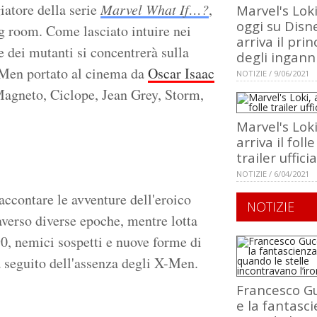
iatore della serie
Marvel What If…?
,
Marvel's Loki
oggi su Disn
ng room. Come lasciato intuire nei
arriva il prin
e dei mutanti si concentrerà sulla
degli ingann
-Men portato al cinema da
Oscar Isaac
NOTIZIE / 9/06/2021
 Magneto, Ciclope, Jean Grey, Storm,
Marvel's Loki
arriva il folle
trailer uffici
NOTIZIE / 6/04/2021
accontare le avventure dell'eroico
NOTIZIE
averso diverse epoche, mentre lotta
90, nemici sospetti e nuove forme di
a seguito dell'assenza degli X-Men.
Francesco Gu
e la fantasci