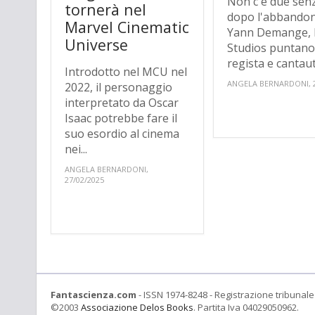
Non c'è due senz
tornerà nel
dopo l'abbandon
Marvel Cinematic
Yann Demange, 
Universe
Studios puntano
regista e cantaut
Introdotto nel MCU nel
ANGELA BERNARDONI, 2
2022, il personaggio
interpretato da Oscar
Isaac potrebbe fare il
suo esordio al cinema
nei...
ANGELA BERNARDONI,
27/02/2025
Fantascienza.com
- ISSN 1974-8248 - Registrazione tribunale 
©2003
Associazione Delos Books
. Partita Iva 04029050962.