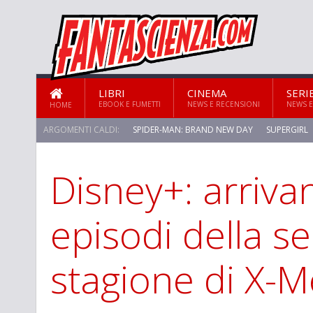
LIBRI
CINEMA
SERI
EBOOK E FUMETTI
NEWS E RECENSIONI
NEWS E
HOME
ARGOMENTI CALDI:
SPIDER-MAN: BRAND NEW DAY
SUPERGIRL
Disney+: arrivan
STAR TREK: STRANGE NEW WORLDS
episodi della s
stagione di X-M