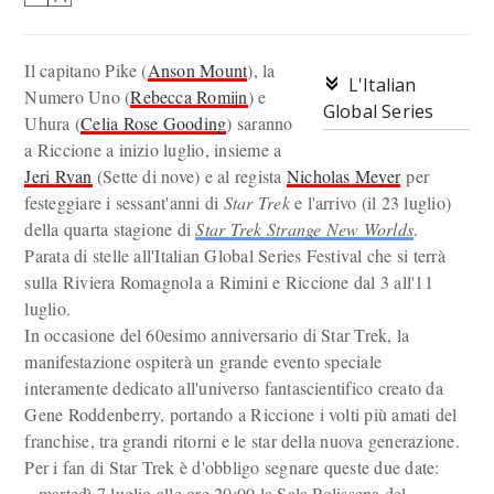
Il capitano Pike (
Anson Mount
), la
L'Italian
Numero Uno (
Rebecca Romijn
) e
Global Series
Uhura (
Celia Rose Gooding
) saranno
a Riccione a inizio luglio, insieme a
Jeri Ryan
(Sette di nove) e al regista
Nicholas Meyer
per
festeggiare i sessant'anni di
Star Trek
e l'arrivo (il 23 luglio)
della quarta stagione di
Star Trek Strange New Worlds
.
Parata di stelle all'Italian Global Series Festival che si terrà
sulla Riviera Romagnola a Rimini e Riccione dal 3 all'11
luglio.
In occasione del 60esimo anniversario di Star Trek, la
manifestazione ospiterà un grande evento speciale
interamente dedicato all'universo fantascientifico creato da
Gene Roddenberry, portando a Riccione i volti più amati del
franchise, tra grandi ritorni e le star della nuova generazione.
Per i fan di Star Trek è d'obbligo segnare queste due date:
– martedì 7 luglio alle ore 20:00 la Sala Polissena del