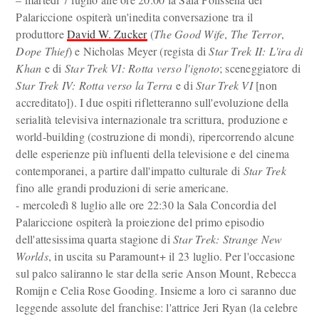
Palariccione ospiterà un'inedita conversazione tra il
produttore
David W. Zucker
(
The Good Wife
,
The Terror
,
Dope Thief
) e Nicholas Meyer (regista di
Star Trek II: L'ira di
Khan
e di
Star Trek VI: Rotta verso l'ignoto
; sceneggiatore di
Star Trek IV: Rotta verso la Terra
e di
Star Trek VI
[non
accreditato]). I due ospiti rifletteranno sull'evoluzione della
serialità televisiva internazionale tra scrittura, produzione e
world-building (costruzione di mondi), ripercorrendo alcune
delle esperienze più influenti della televisione e del cinema
contemporanei, a partire dall'impatto culturale di
Star Trek
fino alle grandi produzioni di serie americane.
- mercoledì 8 luglio alle ore 22:30 la Sala Concordia del
Palariccione ospiterà la proiezione del primo episodio
dell'attesissima quarta stagione di
Star Trek: Strange New
Worlds
, in uscita su Paramount+ il 23 luglio. Per l'occasione
sul palco saliranno le star della serie Anson Mount, Rebecca
Romijn e Celia Rose Gooding. Insieme a loro ci saranno due
leggende assolute del franchise: l'attrice Jeri Ryan (la celebre