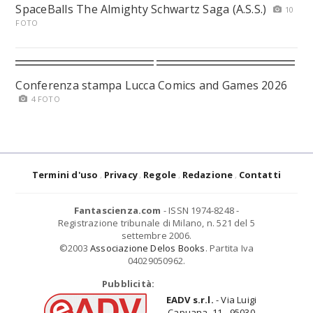
SpaceBalls The Almighty Schwartz Saga (A.S.S.)
10
FOTO
Conferenza stampa Lucca Comics and Games 2026
4 FOTO
Termini d'uso
Privacy
Regole
Redazione
Contatti
Fantascienza.com
- ISSN 1974-8248 -
Registrazione tribunale di Milano, n. 521 del 5
settembre 2006.
©2003
Associazione Delos Books
. Partita Iva
04029050962.
Pubblicità:
EADV s.r.l.
- Via Luigi
Capuana, 11 - 95030