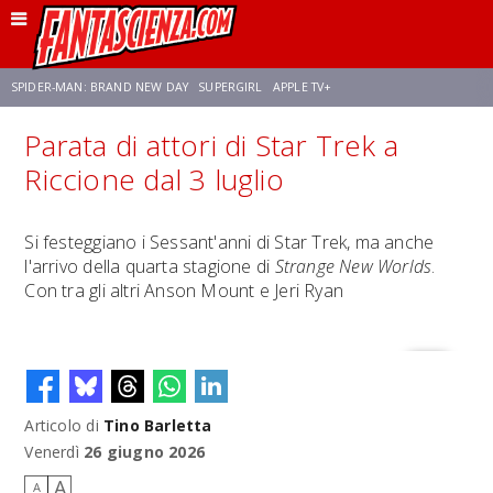
SPIDER-MAN: BRAND NEW DAY
SUPERGIRL
APPLE TV+
Parata di attori di Star Trek a
FRANCO RICCIARDIELLO
ZENDAYA
STAR TREK
AVENGERS: DOOMSDAY
Riccione dal 3 luglio
NETFLIX
SADIE SINK
CELIA ROSE GOODING
Si festeggiano i Sessant'anni di Star Trek, ma anche
l'arrivo della quarta stagione di
Strange New Worlds
.
Con tra gli altri Anson Mount e Jeri Ryan
Articolo di
Tino Barletta
Venerdì
26 giugno 2026
A
A