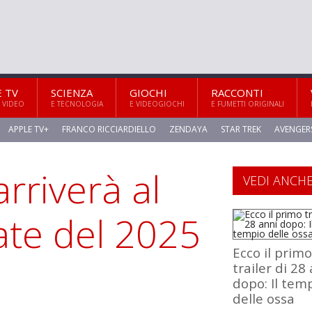
E TV
SCIENZA
GIOCHI
RACCONTI
 VIDEO
E TECNOLOGIA
E VIDEOGIOCHI
E FUMETTI ORIGINALI
APPLE TV+
FRANCO RICCIARDIELLO
ZENDAYA
STAR TREK
AVENGER
rriverà al
VEDI ANCH
ate del 2025
Ecco il primo
trailer di 28
dopo: Il tem
delle ossa