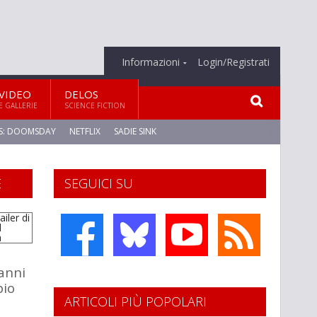
Informazioni
Login/Registrati
VIDEO
DELOS
E GALLERIE
SCIENCE FICTION
S: DOOMSDAY
NETFLIX
SADIE SINK
E
SEGUICI SU
 anni
pio
ARTICOLI PIÙ POPOLARI