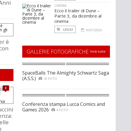
 Anni
CINEMA
Ecco il trailer di Dune –
Parte 3, da dicembre al
cinema
LEGGI
10/07/2026
er è
 con
GALLERIE FOTOGRAFICHE
Vedi tutte
SpaceBalls The Almighty Schwartz Saga
(A.S.S.)
10 FOTO
3
Conferenza stampa Lucca Comics and
ccini
Games 2026
4 FOTO
enza:
elle
o