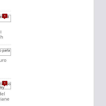
1
i
ch
uro
1
del
liane