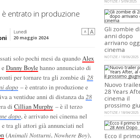
NOTIZIE / 5/09/2025
ie è entrato in produzione
Gli zombie d
A
Lunedì
A
anni dopo
oni
20 maggio 2024
arrivano oggi
cinema
ssati solo pochi mesi da quando
Alex
NOTIZIE / 18/06/2025
e
Danny Boyle
hanno annunciato di
ronti per tornare tra gli zombie di
28
Nuovo traile
ni dopo
– è entrato in produzione e
28 Years Afte
rriva a ventidue anni di distanza da
28
cinema il
prossimo gi
era di
Cillian Murphy
– è il terzo
NOTIZIE / 18/04/2025
ane dopo
, è arrivato nei cinema nel
 tra gli attori già annunciati nel
on
(
,
),
Animali Notturni
Nowhere Boy
Ecco il primo