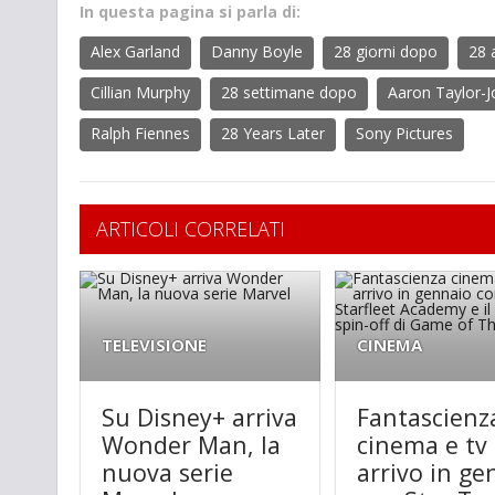
In questa pagina si parla di:
Alex Garland
Danny Boyle
28 giorni dopo
28 
Cillian Murphy
28 settimane dopo
Aaron Taylor-
Ralph Fiennes
28 Years Later
Sony Pictures
ARTICOLI CORRELATI
TELEVISIONE
CINEMA
Su Disney+ arriva
Fantascienz
Wonder Man, la
cinema e tv 
nuova serie
arrivo in ge