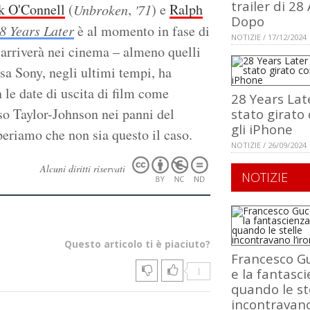
trailer di 28
k O'Connell
(
,
) e
Ralph
Unbroken
'71
Dopo
8 Years Later
è al momento in fase di
NOTIZIE / 17/12/2024
arriverà nei cinema – almeno quelli
ssa Sony, negli ultimi tempi, ha
n le date di uscita di film come
28 Years Lat
so Taylor-Johnson nei panni del
stato girato
gli iPhone
periamo che non sia questo il caso.
NOTIZIE / 26/09/2024
Alcuni diritti riservati
NOTIZIE
Questo articolo ti è piaciuto?
Francesco Gu
1
e la fantasci
quando le st
incontravan