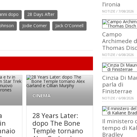
l’ironia
NOTIZIE / 7/08/2026
anni dopo
28 Days After
Johnson
Jodie Comer
Jack O'Connell
Campo
Archimede d
Thomas Dis
NOTIZIE / 6/08/2026
Cinzia Di Ma
parla di
Finisterrae
CINEMA
NOTIZIE / 6/08/2026
a
28 Years Later:
Il ministero 
in
dopo The Bone
tempo di Ka
nnaio
Temple tornano
Bradley