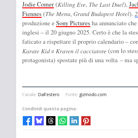
Jodie Comer
(
,
),
Jac
Killing Eve
The Last Duel
Fiennes
(
The Menu
,
Grand Budapest Hotel
).
2
produzione e
Sony Pictures
ha annunciato che 
inglesi – il 20 giugno 2025. Certo è che la ste
faticato a rispettare il proprio calendario – co
e
(con lo stes
Karate Kid
Kraven il cacciatore
protagonista) spostate più di una volta – ma s
Canale:
Dall'estero
Fonte:
gizmodo.com
Condividi questa pagina: