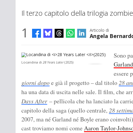
Il terzo capitolo della trilogia zomb
1
Articolo di
Angela Bernard
Sono pa
Locandina di
28 Years Later
(2025)
Garland
essere p
giorni dopo
e già il progetto – dal titolo
28 an
ha una data di uscita nelle sale. Il film, che a
Days After
– pellicola che ha lanciato la carri
capitolo della saga (quello centrale,
28 settim
2007, ma né Garland né Boyle erano coinvolti) e
cast troviamo nomi come
Aaron Taylor-Johns