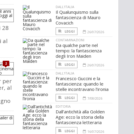
DALL'ITALIA
Il Qualunquismo sulla
fantascienza di Mauro
Covacich
i 28
LEGGI
26/07/2026
 al
CONTAMINAZIONI
Da qualche parte nel
tempo: la fantascienza
degli Iron Maiden
2
LEGGI
26/07/2026
DALL'ITALIA
Francesco Guccini e la
r per
fantascienza: quando le
r, al
stelle incontravano l’ironia
LEGGI
7/08/2026
ugno
EDITORIA
Dall’antichità alla Golden
Age: ecco la storia della
fantascienza letteraria
LEGGI
16/07/2026