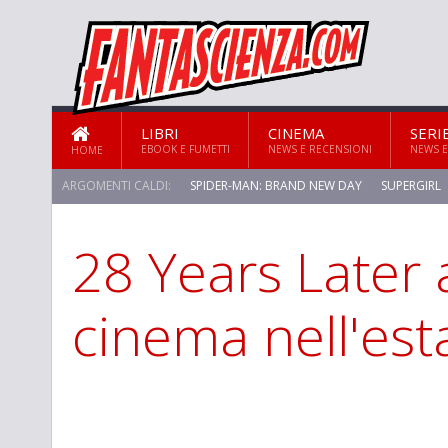
LIBRI
CINEMA
SERI
EBOOK E FUMETTI
NEWS E RECENSIONI
NEWS E
HOME
ARGOMENTI CALDI:
SPIDER-MAN: BRAND NEW DAY
SUPERGIRL
28 Years Later a
STAR TREK: STRANGE NEW WORLDS
cinema nell'est