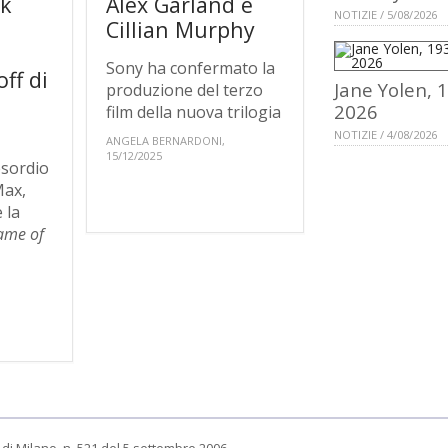
ek
Alex Garland e
NOTIZIE / 5/08/2026
Cillian Murphy
l
Sony ha confermato la
ff di
Jane Yolen, 
produzione del terzo
2026
film della nuova trilogia
NOTIZIE / 4/08/2026
ANGELA BERNARDONI,
15/12/2025
esordio
Max,
 la
ame of