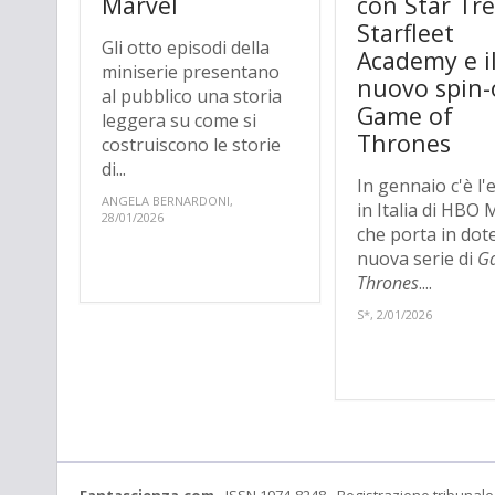
Marvel
con Star Tr
Starfleet
Gli otto episodi della
Academy e i
miniserie presentano
nuovo spin-o
al pubblico una storia
Game of
leggera su come si
Thrones
costruiscono le storie
di...
In gennaio c'è l'
ANGELA BERNARDONI,
in Italia di HBO 
28/01/2026
che porta in dote
nuova serie di
G
Thrones
....
S*, 2/01/2026