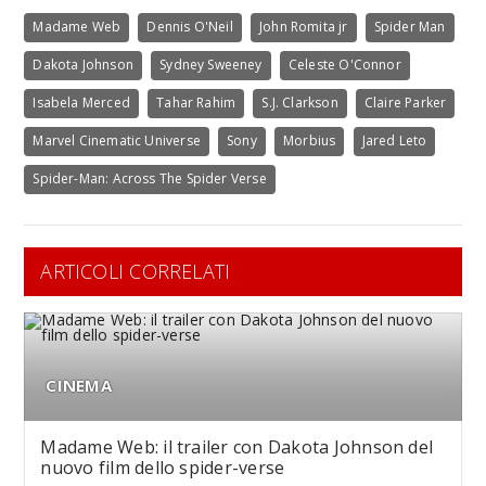
Madame Web
Dennis O'Neil
John Romita jr
Spider Man
Dakota Johnson
Sydney Sweeney
Celeste O'Connor
Isabela Merced
Tahar Rahim
S.J. Clarkson
Claire Parker
Marvel Cinematic Universe
Sony
Morbius
Jared Leto
Spider-Man: Across The Spider Verse
ARTICOLI CORRELATI
CINEMA
Madame Web: il trailer con Dakota Johnson del
nuovo film dello spider-verse