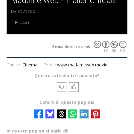
Madame Web - Trailer Ufficiale
DA YOUTUBE
PLAY
Alcuni diritti riservati
Canale:
Cinema
Fonte:
www.madameweb.movie
Questo articolo ti è piaciuto?
Condividi questa pagina:
In questa pagina si parla di: