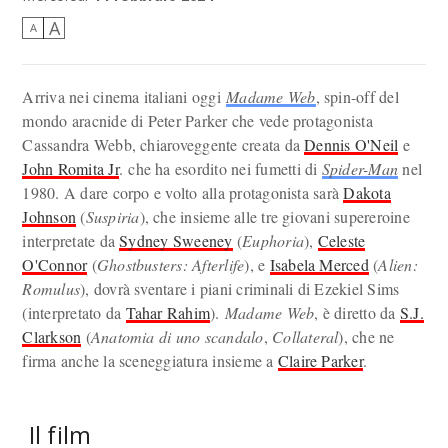
A
A
Arriva nei cinema italiani oggi
Madame Web
, spin-off del
mondo aracnide di Peter Parker che vede protagonista
Cassandra Webb, chiaroveggente creata da
Dennis O'Neil
e
John Romita Jr
. che ha esordito nei fumetti di
Spider-Man
nel
1980. A dare corpo e volto alla protagonista sarà
Dakota
Johnson
(
Suspiria
), che insieme alle tre giovani supereroine
interpretate da
Sydney Sweeney
(
Euphoria
),
Celeste
O'Connor
(
Ghostbusters: Afterlife
), e
Isabela Merced
(
Alien:
Romulus
), dovrà sventare i piani criminali di Ezekiel Sims
(interpretato da
Tahar Rahim
).
Madame Web
, è diretto da
S.J.
Clarkson
(
Anatomia di uno scandalo
,
Collateral
), che ne
firma anche la sceneggiatura insieme a
Claire Parker
.
Il film