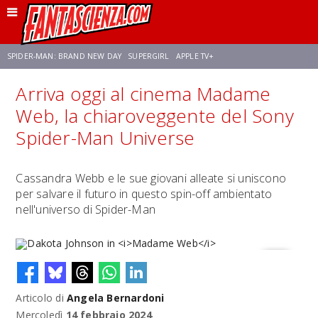
SPIDER-MAN: BRAND NEW DAY
SUPERGIRL
APPLE TV+
Arriva oggi al cinema Madame
FRANCO RICCIARDIELLO
ZENDAYA
STAR TREK
AVENGERS: DOOMSDAY
Web, la chiaroveggente del Sony
Spider-Man Universe
NETFLIX
SADIE SINK
CELIA ROSE GOODING
Cassandra Webb e le sue giovani alleate si uniscono
per salvare il futuro in questo spin-off ambientato
nell'universo di Spider-Man
Articolo di
Angela Bernardoni
Dakota Johnson in
Madame Web
Mercoledì
14 febbraio 2024