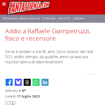
SPIDER-MAN: BRAND NEW DAY
SUPERGIRL
APPLE TV+
ZENDAYA
Addio a Raffaele Giampetruzzi,
FRANCO RICCIARDIELLO
AVENGERS: DOOMSDAY
STAR TREK
NETFLIX
fisico e recensore
SADIE SINK
STAR TREK: STRANGE NEW WORLDS
Se ne è andato a soli 45 anni. Socio storico del club
DS1, molto stimato, da qualche anno curava una
riuscita rubrica di videorecensioni
Articolo di
S*
Lunedì
17 luglio 2023
A
A