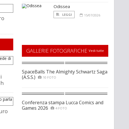
Odissea
LEGGI
15/07/2026
ro
GALLERIE FOTOGRAFICHE
Vedi tutte
SpaceBalls The Almighty Schwartz Saga
i
(A.S.S.)
10 FOTO
ch
Conferenza stampa Lucca Comics and
Games 2026
4 FOTO
uro