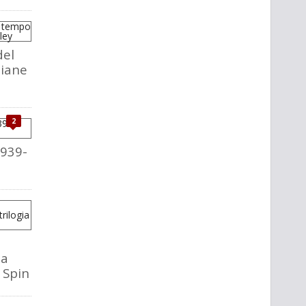
del
liane
2
1939-
la
o Spin