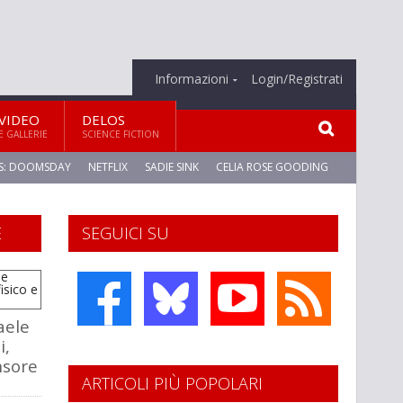
Informazioni
Login/Registrati
VIDEO
DELOS
E GALLERIE
SCIENCE FICTION
S: DOOMSDAY
NETFLIX
SADIE SINK
CELIA ROSE GOODING
E
SEGUICI SU
aele
i,
nsore
ARTICOLI PIÙ POPOLARI