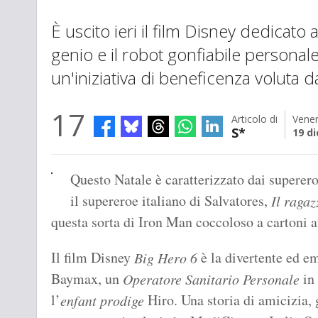
È uscito ieri il film Disney dedicato a
genio e il robot gonfiabile person
un'iniziativa di beneficenza voluta da
17
Articolo di
Vener
S*
19 d
Questo Natale è caratterizzato dai superero
il supereroe italiano di Salvatores,
Il ragaz
questa sorta di Iron Man coccoloso a cartoni a
Il film Disney
è la divertente ed em
Big Hero 6
Baymax, un
in 
Operatore Sanitario Personale
l’
Hiro. Una storia di amicizia,
enfant prodige