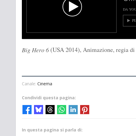
DA YO
P
(USA 2014), Animazione, regia di 
Big Hero 6
Canale:
Cinema
Condividi questa pagina:
In questa pagina si parla di: