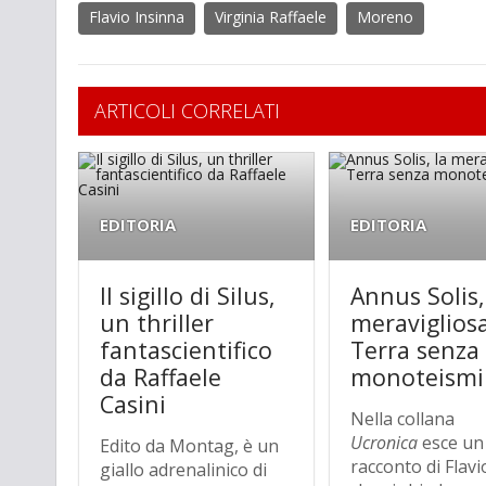
Flavio Insinna
Virginia Raffaele
Moreno
ARTICOLI CORRELATI
EDITORIA
EDITORIA
Il sigillo di Silus,
Annus Solis,
un thriller
meraviglios
fantascientifico
Terra senza
da Raffaele
monoteismi
Casini
Nella collana
Ucronica
esce un
Edito da Montag, è un
racconto di Flavi
giallo adrenalinico di