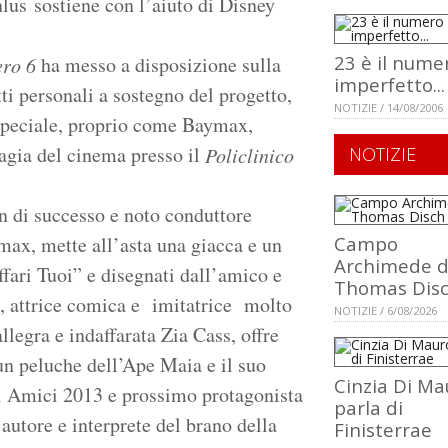
lus sostiene con l’aiuto di Disney
23 è il nume
ha messo a disposizione sulla
ero 6
imperfetto...
ti personali a sostegno del progetto,
NOTIZIE / 14/08/2006
 speciale, proprio come Baymax,
magia del cinema presso il
Policlinico
NOTIZIE
ion di successo e noto conduttore
ymax, mette all’asta una giacca e un
Campo
Archimede d
fari Tuoi” e disegnati dall’amico e
Thomas Dis
, attrice comica e imitatrice molto
NOTIZIE / 6/08/2026
legra e indaffarata Zia Cass, offre
un peluche dell’Ape Maia e il suo
Cinzia Di Ma
 di Amici 2013 e prossimo protagonista
parla di
 autore e interprete del brano della
Finisterrae