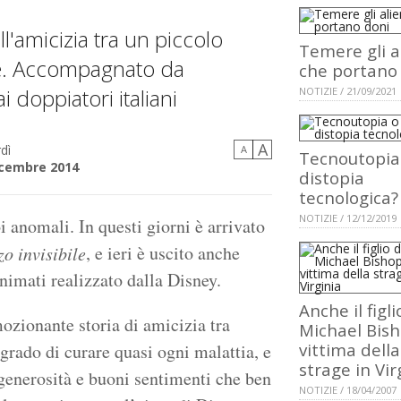
ll'amicizia tra un piccolo
Temere gli a
ale. Accompagnato da
che portano
i doppiatori italiani
NOTIZIE / 21/09/2021
A
dì
A
Tecnoutopia
icembre 2014
distopia
tecnologica?
NOTIZIE / 12/12/2019
i anomali. In questi giorni è arrivato
, e ieri è uscito anche
zo invisibile
nimati realizzato dalla Disney.
Anche il figli
ozionante storia di amicizia tra
Michael Bis
vittima della
grado di curare quasi ogni malattia, e
strage in Vir
 generosità e buoni sentimenti che ben
NOTIZIE / 18/04/2007