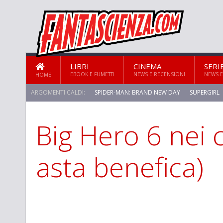
LIBRI
CINEMA
SERI
EBOOK E FUMETTI
NEWS E RECENSIONI
NEWS E
HOME
ARGOMENTI CALDI:
SPIDER-MAN: BRAND NEW DAY
SUPERGIRL
Big Hero 6 nei 
asta benefica)