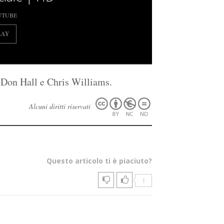
UTUBE
LAY
Don Hall e Chris Williams.
Alcuni diritti riservati
Questo articolo ti è piaciuto?
1