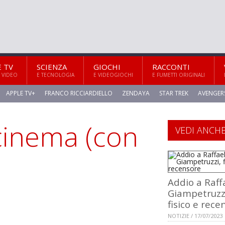
E TV
SCIENZA
GIOCHI
RACCONTI
 VIDEO
E TECNOLOGIA
E VIDEOGIOCHI
E FUMETTI ORIGINALI
APPLE TV+
FRANCO RICCIARDIELLO
ZENDAYA
STAR TREK
AVENGER
cinema (con
VEDI ANCH
Addio a Raff
Giampetruzz
fisico e rece
NOTIZIE / 17/07/2023