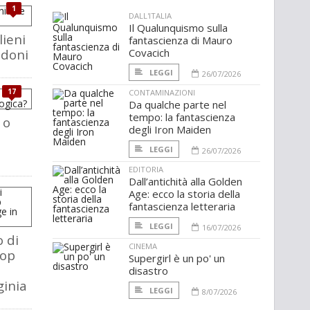
1
DALL'ITALIA
Il Qualunquismo sulla
lieni
fantascienza di Mauro
 doni
Covacich
LEGGI
26/07/2026
17
CONTAMINAZIONI
Da qualche parte nel
tempo: la fantascienza
 o
degli Iron Maiden
LEGGI
26/07/2026
EDITORIA
Dall’antichità alla Golden
Age: ecco la storia della
fantascienza letteraria
LEGGI
16/07/2026
o di
CINEMA
hop
Supergirl è un po' un
disastro
ginia
LEGGI
8/07/2026