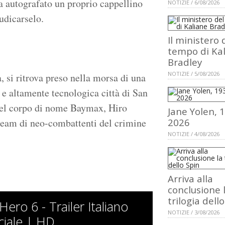
ha autografato un proprio cappellino
NOTIZIE / 6/08/2026
udicarselo.
Il ministero 
tempo di Ka
Bradley
NOTIZIE / 5/08/2026
, si ritrova preso nella morsa di una
 e altamente tecnologica città di San
 del corpo di nome Baymax, Hiro
Jane Yolen, 
e team di neo-combattenti del crimine
2026
NOTIZIE / 4/08/2026
Arriva alla
conclusione 
trilogia dell
Hero 6 - Trailer Italiano
NOTIZIE / 3/08/2026
iciale | HD