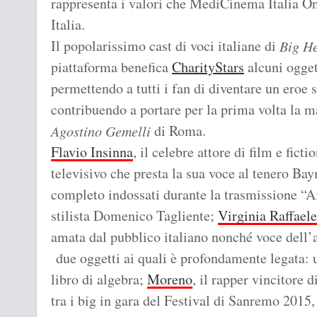
rappresenta i valori che MediCinema Italia On
Italia.
Il popolarissimo cast di voci italiane di
Big H
piattaforma benefica
CharityStars
alcuni ogget
permettendo a tutti i fan di diventare un eroe
contribuendo a portare per la prima volta la 
di Roma.
Agostino Gemelli
Flavio Insinna
, il celebre attore di film e fict
televisivo che presta la sua voce al tenero Ba
completo indossati durante la trasmissione “Af
stilista Domenico Tagliente;
Virginia Raffaele
amata dal pubblico italiano nonché voce dell’al
due oggetti ai quali è profondamente legata: 
libro di algebra;
Moreno
, il rapper vincitore
tra i big in gara del Festival di Sanremo 2015,