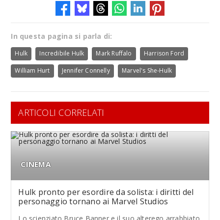
In questa pagina si parla di:
Hulk
Incredibile Hulk
Mark Ruffalo
Harrison Ford
William Hurt
Jennifer Connelly
Marvel's She-Hulk
ARTICOLI CORRELATI
CINEMA
Hulk pronto per esordire da solista: i diritti del
personaggio tornano ai Marvel Studios
Lo scienziato Bruce Banner e il suo alterego arrabbiato