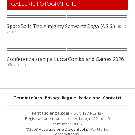
GALLERIE FOTOGRAFICHE
SpaceBalls The Almighty Schwartz Saga (A.S.S.)
10
FOTO
Conferenza stampa Lucca Comics and Games 2026
4 FOTO
Termini d'uso
Privacy
Regole
Redazione
Contatti
Fantascienza.com
- ISSN 1974-8248 -
Registrazione tribunale di Milano, n. 521 del 5
settembre 2006.
©2003
Associazione Delos Books
. Partita Iva
04029050962.