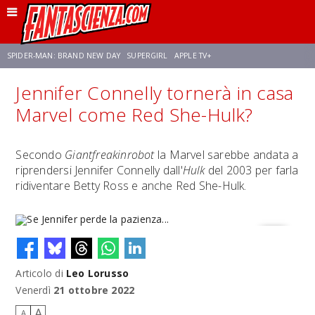
SPIDER-MAN: BRAND NEW DAY
SUPERGIRL
APPLE TV+
Jennifer Connelly tornerà in casa
FRANCO RICCIARDIELLO
ZENDAYA
STAR TREK
AVENGERS: DOOMSDAY
Marvel come Red She-Hulk?
NETFLIX
SADIE SINK
CELIA ROSE GOODING
Secondo
Giantfreakinrobot
la Marvel sarebbe andata a
riprendersi Jennifer Connelly dall'
Hulk
del 2003 per farla
ridiventare Betty Ross e anche Red She-Hulk.
Articolo di
Leo Lorusso
Se Jennifer perde la pazienza...
Venerdì
21 ottobre 2022
A
A