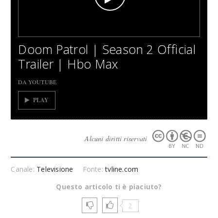
Doom Patrol | Season 2 Official
Trailer | Hbo Max
DA YOUTUBE
PLAY
Alcuni diritti riservati
Canale:
Televisione
Fonte:
tvline.com
Questo articolo ti è piaciuto?
2