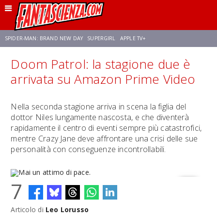
SPIDER-MAN: BRAND NEW DAY
SUPERGIRL
APPLE TV+
Doom Patrol: la stagione due è
FRANCO RICCIARDIELLO
ZENDAYA
STAR TREK
AVENGERS: DOOMSDAY
arrivata su Amazon Prime Video
NETFLIX
SADIE SINK
STAR TREK: STRANGE NEW WORLDS
Nella seconda stagione arriva in scena la figlia del
dottor Niles lungamente nascosta, e che diventerà
rapidamente il centro di eventi sempre più catastrofici,
mentre Crazy Jane deve affrontare una crisi delle sue
personalità con conseguenze incontrollabili.
7
Articolo di
Leo Lorusso
Mai un attimo di pace.