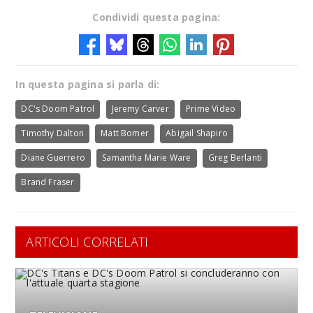
Condividi questa pagina:
In questa pagina si parla di:
DC's Doom Patrol
Jeremy Carver
Prime Video
Timothy Dalton
Matt Bomer
Abigail Shapiro
Diane Guerrero
Samantha Marie Ware
Greg Berlanti
Brand Fraser
ARTICOLI CORRELATI