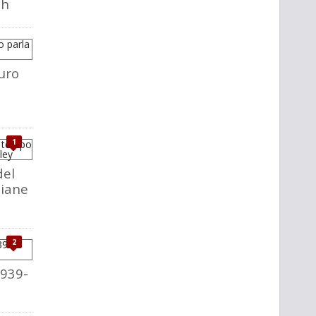
ch
uro
1
del
liane
2
1939-