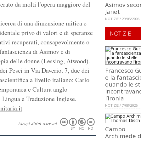
derato da molti l'opera maggiore del
Asimov seco
Janet
NOTIZIE / 29/05/2006
 ricerca di una dimensione mitica e
dentale privo di valori e di speranze
NOTIZIE
ativi recuperati, consapevolmente o
 fantascienza di Asimov e di
topia delle donne (Lessing, Atwood).
dei Pesci in Via Daverio, 7, due dei
Francesco Gu
e la fantasci
ascientifica a livello italiano: Carlo
quando le st
ntemporanea e Cultura anglo-
incontravan
l’ironia
i Lingua e Traduzione Inglese.
NOTIZIE / 7/08/2026
taria.it
Alcuni diritti riservati
Campo
Archimede d