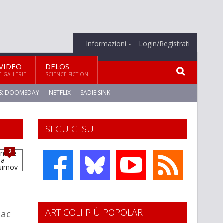
Informazioni
Login/Registrati
VIDEO
DELOS
E GALLERIE
SCIENCE FICTION
S: DOOMSDAY
NETFLIX
SADIE SINK
E
SEGUICI SU
2
a
ARTICOLI PIÙ POPOLARI
aac