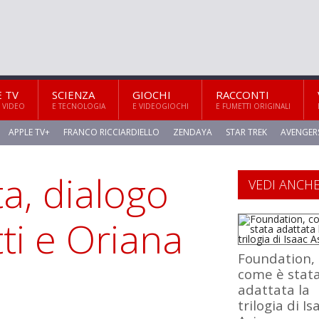
E TV
SCIENZA
GIOCHI
RACCONTI
 VIDEO
E TECNOLOGIA
E VIDEOGIOCHI
E FUMETTI ORIGINALI
APPLE TV+
FRANCO RICCIARDIELLO
ZENDAYA
STAR TREK
AVENGER
ta, dialogo
VEDI ANCH
ti e Oriana
Foundation,
come è stat
adattata la
trilogia di Is