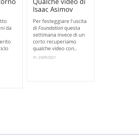
itorno
Qualche video di
Isaac Asimov
tto
Per festeggiare l'uscita
ni da
di
Foundation
questa
a
settimana invece di un
erito
corto recuperiamo
iclo
qualche video con...
S*, 25/09/2021