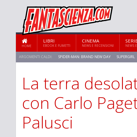
LIBRI
CINEMA
SERI
EBOOK E FUMETTI
NEWS E RECENSIONI
NEWS E
HOME
ARGOMENTI CALDI:
SPIDER-MAN: BRAND NEW DAY
SUPERGIRL
La terra desola
STAR TREK: STRANGE NEW WORLDS
con Carlo Paget
Palusci