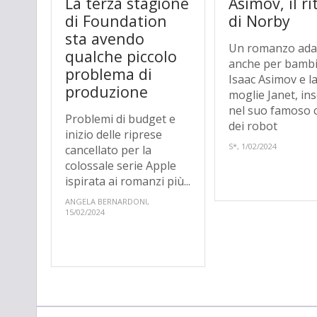
La terza stagione
Asimov, il r
di Foundation
di Norby
sta avendo
Un romanzo ada
qualche piccolo
anche per bambi
problema di
Isaac Asimov e l
produzione
moglie Janet, ins
nel suo famoso c
Problemi di budget e
dei robot
inizio delle riprese
S*, 1/02/2024
cancellato per la
colossale serie Apple
ispirata ai romanzi più...
ANGELA BERNARDONI,
15/02/2024