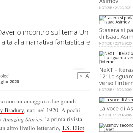
Asimov
NOTIZIE / 24/09/2021
Stasera si pa
Daverio incontro sul tema Un
di Isaac Asi
alta alla narrativa fantastica e
NOTIZIE / 23/12/2020
NeXT - Itera
A
12: Lo sguar
oledì
A
uglio 2020
verso l’inter
NOTIZIE / 19/02/2009
no con un omaggio a due grandi
La voce di A
y Bradury
, nati nel 1920. A pochi
NOTIZIE / 15/11/2006
ta
, la prima rivista
Amazing Stories
n altro livello letterario,
T.S. Eliot