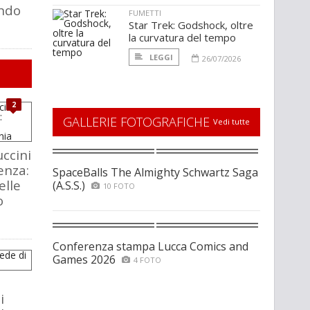
ndo
FUMETTI
Star Trek: Godshock, oltre
la curvatura del tempo
LEGGI
26/07/2026
2
GALLERIE FOTOGRAFICHE
Vedi tutte
ccini
enza:
SpaceBalls The Almighty Schwartz Saga
elle
(A.S.S.)
10 FOTO
o
Conferenza stampa Lucca Comics and
Games 2026
4 FOTO
i