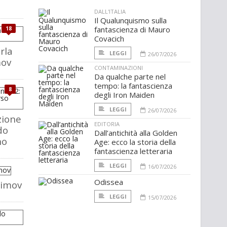
DALL'ITALIA
Il Qualunquismo sulla
fantascienza di Mauro
18
Covacich
rla
LEGGI
26/07/2026
mov
CONTAMINAZIONI
Da qualche parte nel
tempo: la fantascienza
8
degli Iron Maiden
LEGGI
26/07/2026
zione
EDITORIA
do
Dall’antichità alla Golden
no
Age: ecco la storia della
fantascienza letteraria
LEGGI
16/07/2026
Odissea
simov
LEGGI
15/07/2026