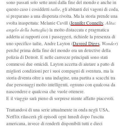
sono passati solo sette anni dalla fine del mondo e anche in
questo caso i cosiddetti
tailie
, gli abitanti dei vagoni di coda,
si preparano a una disperata rivolta. Ma la storia prende una
svolta inaspettata: Melanie Cavill (
Jennifer Connelly
,
Alita:
angelo della battaglia
) la molto distaccata e pragmatica
addetta ai rapporti con i passeggeri, richiede la presenza di
uno specifico tailie, Andre Layton (
Daveed Diggs
,
Wonder
)
perché prima della fine del mondo era un detective della
polizia di Detroit. E nelle carrozze principali sono stati
commessi due omicidi. Layton accetta di aiutare a patto di
migliori condizioni per i suoi compagni di sventura, ma la
storia diventa oltre a una indagine, una partita a scacchi tra
due personaggi molto intelligenti, ognuno con qualcosa da
nascondere e qualcosa che vuole ottenere.
E il viaggio sarà pieno di sorprese niente affatto piacevoli.
Trattandosi di una serie attualmente in onda negli USA,
Netflix rilascerà gli episodi ogni lunedì dopo l'uscita
americana, invece di renderli disponibili tutti e dieci