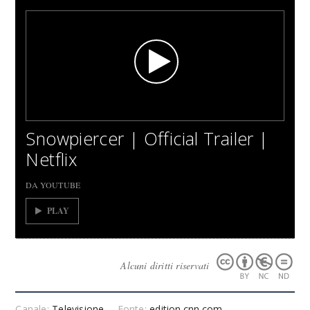
Snowpiercer | Official Trailer |
Netflix
DA YOUTUBE
PLAY
Alcuni diritti riservati
Canale:
Televisione
Fonte:
edition.cnn.com