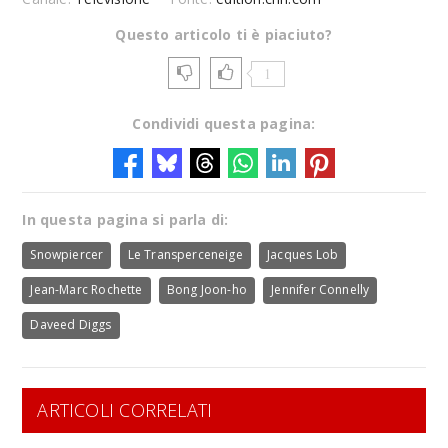
Questo articolo ti è piaciuto?
1
Condividi questa pagina:
In questa pagina si parla di:
Snowpiercer
Le Transperceneige
Jacques Lob
Jean-Marc Rochette
Bong Joon-ho
Jennifer Connelly
Daveed Diggs
ARTICOLI CORRELATI