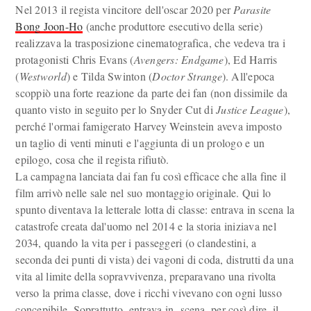
Nel 2013 il regista vincitore dell'oscar 2020 per
Parasite
Bong Joon-Ho
(anche produttore esecutivo della serie)
realizzava la trasposizione cinematografica, che vedeva tra i
protagonisti Chris Evans (
Avengers: Endgame
), Ed Harris
(
Westworld
) e Tilda Swinton (
Doctor Strange
). All'epoca
scoppiò una forte reazione da parte dei fan (non dissimile da
quanto visto in seguito per lo Snyder Cut di
Justice League
),
perché l'ormai famigerato Harvey Weinstein aveva imposto
un taglio di venti minuti e l'aggiunta di un prologo e un
epilogo, cosa che il regista rifiutò.
La campagna lanciata dai fan fu così efficace che alla fine il
film arrivò nelle sale nel suo montaggio originale. Qui lo
spunto diventava la letterale lotta di classe: entrava in scena la
catastrofe creata dal'uomo nel 2014 e la storia iniziava nel
2034, quando la vita per i passeggeri (o clandestini, a
seconda dei punti di vista) dei vagoni di coda, distrutti da una
vita al limite della sopravvivenza, preparavano una rivolta
verso la prima classe, dove i ricchi vivevano con ogni lusso
concepibile. Soprattutto, entrava in scena, per così dire, il