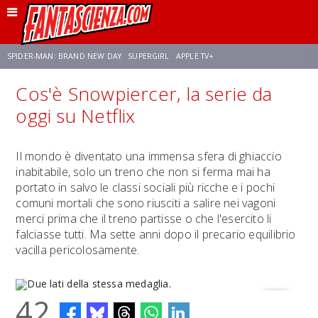
SPIDER-MAN: BRAND NEW DAY
SUPERGIRL
APPLE TV+
Cos'è Snowpiercer, la serie da
FRANCO RICCIARDIELLO
ZENDAYA
AVENGERS: DOOMSDAY
STAR TREK
oggi su Netflix
NETFLIX
SADIE SINK
STAR TREK: STRANGE NEW WORLDS
Il mondo è diventato una immensa sfera di ghiaccio
inabitabile, solo un treno che non si ferma mai ha
portato in salvo le classi sociali più ricche e i pochi
comuni mortali che sono riusciti a salire nei vagoni
merci prima che il treno partisse o che l'esercito li
falciasse tutti. Ma sette anni dopo il precario equilibrio
vacilla pericolosamente.
42