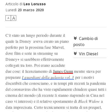
Articolo di
Leo Lorusso
Ho vinto io.
Lunedì
23 marzo 2020
A
A
C'è stato un lungo periodo durante il
Cambio di
quale la Disney aveva creato un piano
posto
perfetto per la prossima fase Marvel,
dove film e serie in streaming su
Vin Diesel
Disney+ si sarebbero effettivamente
collegati tra loro. Poi erano accadute
due cose: il licenziamento di
James Gunn
mentre stava per
preparare
I guardiani della galassia vol. 3
per i motivi
discutibili che conosciamo, e in tempi più recenti la pandemia
del coronavirus che ha visto rapidamente chiudere quasi tutti i
cinema del mondo (di recente li stanno riaprendo in Cina nel
caso vi interessi) e il relativo spostamento di
Black Widow
a
data imprecisata. Certo tecnicamente si tratta di un prequel,