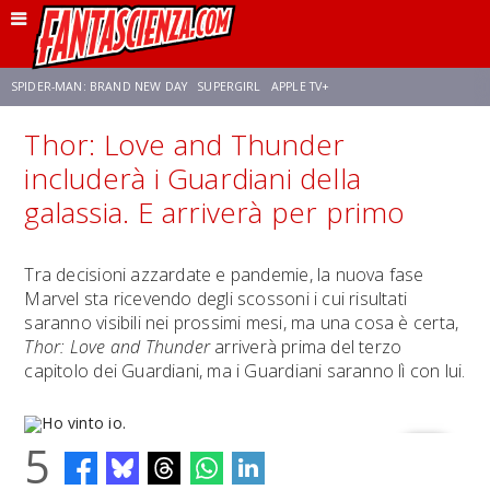
SPIDER-MAN: BRAND NEW DAY
SUPERGIRL
APPLE TV+
Thor: Love and Thunder
FRANCO RICCIARDIELLO
ZENDAYA
AVENGERS: DOOMSDAY
STAR TREK
includerà i Guardiani della
galassia. E arriverà per primo
NETFLIX
SADIE SINK
CELIA ROSE GOODING
Tra decisioni azzardate e pandemie, la nuova fase
Marvel sta ricevendo degli scossoni i cui risultati
saranno visibili nei prossimi mesi, ma una cosa è certa,
Thor: Love and Thunder
arriverà prima del terzo
capitolo dei Guardiani, ma i Guardiani saranno lì con lui.
5