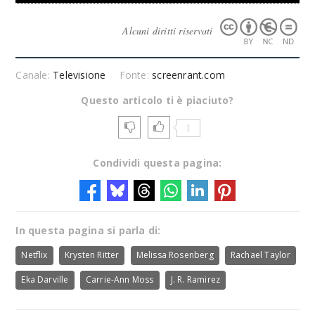
Alcuni diritti riservati
Canale:
Televisione
Fonte:
screenrant.com
Questo articolo ti è piaciuto?
1
Condividi questa pagina:
In questa pagina si parla di:
Netflix
Krysten Ritter
Melissa Rosenberg
Rachael Taylor
Eka Darville
Carrie-Ann Moss
J. R. Ramirez