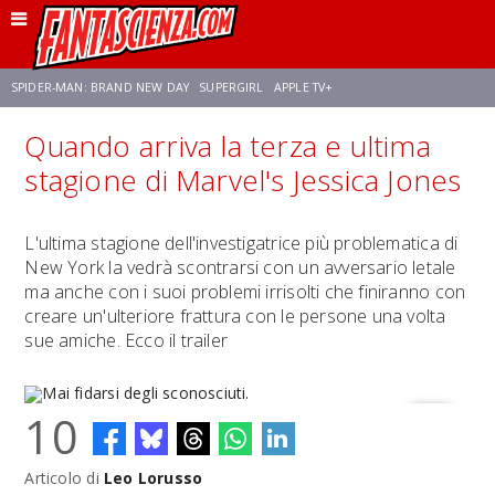
SPIDER-MAN: BRAND NEW DAY
SUPERGIRL
APPLE TV+
Quando arriva la terza e ultima
FRANCO RICCIARDIELLO
ZENDAYA
STAR TREK
AVENGERS: DOOMSDAY
stagione di Marvel's Jessica Jones
NETFLIX
SADIE SINK
STAR TREK: STRANGE NEW WORLDS
L'ultima stagione dell'investigatrice più problematica di
New York la vedrà scontrarsi con un avversario letale
ma anche con i suoi problemi irrisolti che finiranno con
creare un'ulteriore frattura con le persone una volta
sue amiche. Ecco il trailer
10
Articolo di
Leo Lorusso
Mai fidarsi degli sconosciuti.