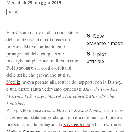
Mercoledì
29 maggio 2019
A
A
E così siamo arrivati alla conclusione
Dove
dell'ambizioso piano di creare un
eravamo rimasti
universo Marvel online in cui i
protagonisti delle cinque serie
Il plot
interagivano più o meno direttamente.
ufficiale
Poi lo scontro sui costi esorbitanti
delle serie, che gravavano tutti su
Netflix
, aveva portato alla rottura dei rapporti con la Disney,
e una dietro l'altra vedevamo cancellate
Marvel's Iron Fist
,
Marvel's Luke Cage
,
Marvel's Daredevil
e
Marvel's The
Punisher
.
All'appello mancava solo
Marvel's Jessica Jones
, la cui terza
stagione era stata già girata quando era cominciato il gioco al
massacro, ma la protagonista
Krysten Ritter
e la showrunner
Melissa Rosenberg
avevano promesso che avremmo avuto un