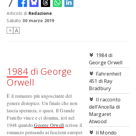
7
Articolo di
Redazione
Sabato
30 marzo 2019
A
A
1984 di
George Orwell
1984
di George
Fahrenheit
Orwell
451 di Ray
Bradbury
È il romanzo più angosciante del
Il racconto
genere distopico. Un finale che non
dell’Ancella di
lascia speranza, o quasi. Il Grande
Margaret
Fratello vince e ci domina, ieri nel
Atwood
1948 quando
George Orwell
scrisse il
romanzo pensando ai fascismi europei
Il Mondo