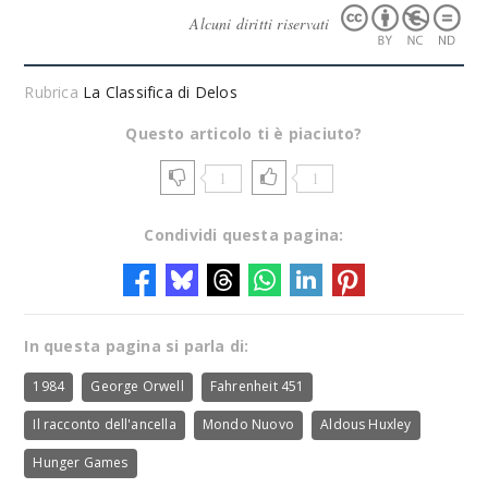
Alcuni diritti riservati
Rubrica
La Classifica di Delos
Questo articolo ti è piaciuto?
1
1
Condividi questa pagina:
In questa pagina si parla di:
1984
George Orwell
Fahrenheit 451
Il racconto dell'ancella
Mondo Nuovo
Aldous Huxley
Hunger Games