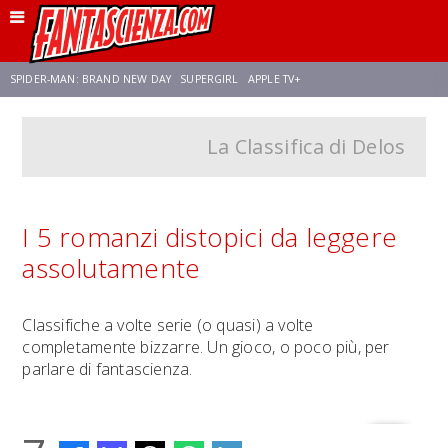
SPIDER-MAN: BRAND NEW DAY
SUPERGIRL
APPLE TV+
La Classifica di Delos
FRANCO RICCIARDIELLO
ZENDAYA
STAR TREK
AVENGERS: DOOMSDAY
NETFLIX
SADIE SINK
CELIA ROSE GOODING
I 5 romanzi distopici da leggere
assolutamente
Classifiche a volte serie (o quasi) a volte
completamente bizzarre. Un gioco, o poco più, per
parlare di fantascienza.