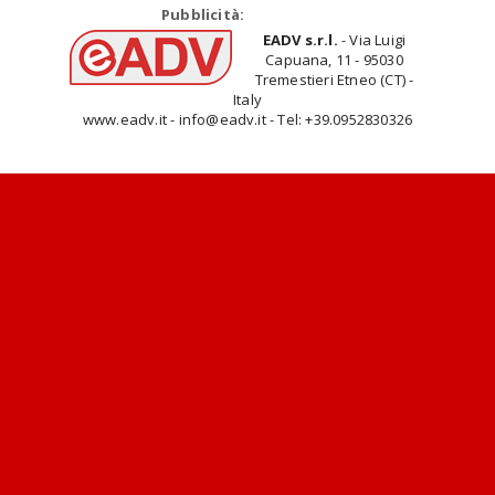
Pubblicità:
EADV s.r.l.
- Via Luigi
Capuana, 11 - 95030
Tremestieri Etneo (CT) -
Italy
www.eadv.it - info@eadv.it - Tel: +39.0952830326