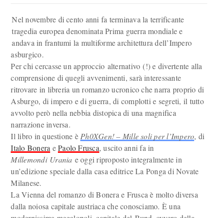
Nel novembre di cento anni fa terminava la terrificante
tragedia europea denominata Prima guerra mondiale e
andava in frantumi la multiforme architettura dell’Impero
asburgico.
Per chi cercasse un approccio alternativo (!) e divertente alla
comprensione di quegli avvenimenti, sarà interessante
ritrovare in libreria un romanzo ucronico che narra proprio di
Asburgo, di impero e di guerra, di complotti e segreti, il tutto
avvolto però nella nebbia distopica di una magnifica
narrazione inversa.
Il libro in questione è
Ph0XGen! – Mille soli per l’Impero
, di
Italo Bonera
e
Paolo Frusca
, uscito anni fa in
Millemondi Urania
e oggi riproposto integralmente in
un’edizione speciale dalla casa editrice La Ponga di Novate
Milanese.
La Vienna del romanzo di Bonera e Frusca è molto diversa
dalla noiosa capitale austriaca che conosciamo. È una
modernissima megalopoli, capitale del Bund, ovvero della