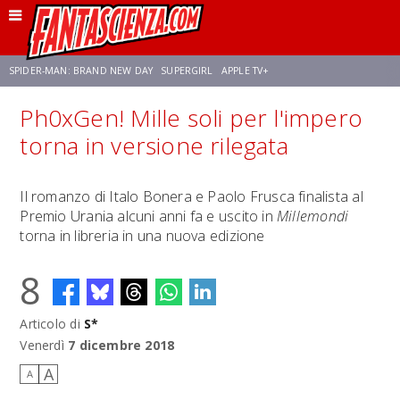
SPIDER-MAN: BRAND NEW DAY
SUPERGIRL
APPLE TV+
Ph0xGen! Mille soli per l'impero
FRANCO RICCIARDIELLO
ZENDAYA
STAR TREK
AVENGERS: DOOMSDAY
torna in versione rilegata
NETFLIX
SADIE SINK
CELIA ROSE GOODING
Il romanzo di Italo Bonera e Paolo Frusca finalista al
Premio Urania alcuni anni fa e uscito in
Millemondi
torna in libreria in una nuova edizione
8
Articolo di
S*
Venerdì
7 dicembre 2018
A
A