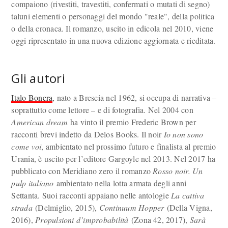
compaiono (rivestiti, travestiti, confermati o mutati di segno)
taluni elementi o personaggi del mondo "reale", della politica
o della cronaca. Il romanzo, uscito in edicola nel 2010, viene
oggi ripresentato in una nuova edizione aggiornata e rieditata.
Gli autori
Italo Bonera
, nato a Brescia nel 1962, si occupa di narrativa –
soprattutto come lettore – e di fotografia. Nel 2004 con
American dream
ha vinto il premio Frederic Brown per
racconti brevi indetto da Delos Books. Il noir
Io non sono
come voi
, ambientato nel prossimo futuro e finalista al premio
Urania, è uscito per l’editore Gargoyle nel 2013. Nel 2017 ha
pubblicato con Meridiano zero il romanzo
Rosso noir. Un
pulp italiano
ambientato nella lotta armata degli anni
Settanta. Suoi racconti appaiano nelle antologie
La cattiva
strada
(Delmiglio, 2015),
Continuum Hopper
(Della Vigna,
2016),
Propulsioni d’improbabilità
(Zona 42, 2017),
Sarà