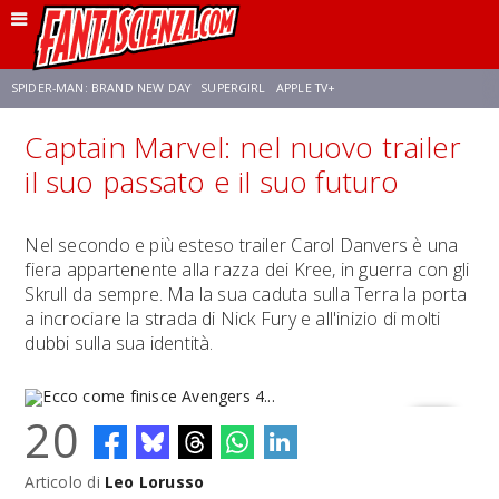
SPIDER-MAN: BRAND NEW DAY
SUPERGIRL
APPLE TV+
Captain Marvel: nel nuovo trailer
FRANCO RICCIARDIELLO
ZENDAYA
AVENGERS: DOOMSDAY
STAR TREK
il suo passato e il suo futuro
NETFLIX
SADIE SINK
STAR TREK: STRANGE NEW WORLDS
Nel secondo e più esteso trailer Carol Danvers è una
fiera appartenente alla razza dei Kree, in guerra con gli
Skrull da sempre. Ma la sua caduta sulla Terra la porta
a incrociare la strada di Nick Fury e all'inizio di molti
dubbi sulla sua identità.
20
Articolo di
Leo Lorusso
Ecco come finisce Avengers 4...