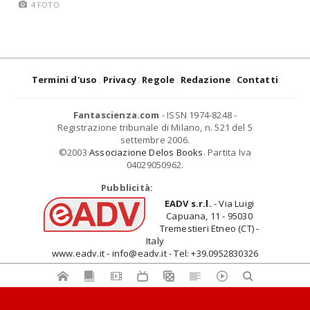
4 FOTO
Termini d'uso
Privacy
Regole
Redazione
Contatti
Fantascienza.com
- ISSN 1974-8248 -
Registrazione tribunale di Milano, n. 521 del 5
settembre 2006.
©2003
Associazione Delos Books
. Partita Iva
04029050962.
Pubblicità:
EADV s.r.l.
- Via Luigi
Capuana, 11 - 95030
Tremestieri Etneo (CT) -
Italy
www.eadv.it - info@eadv.it - Tel: +39.0952830326