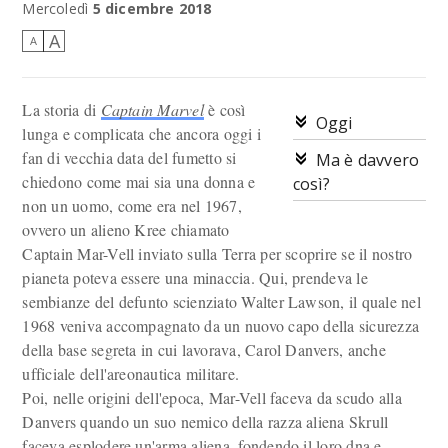
Mercoledì
5 dicembre 2018
A
A
La storia di
Captain Marvel
è così
Oggi
lunga e complicata che ancora oggi i
fan di vecchia data del fumetto si
Ma è davvero
chiedono come mai sia una donna e
così?
non un uomo, come era nel 1967,
ovvero un alieno Kree chiamato
Captain Mar-Vell inviato sulla Terra per scoprire se il nostro
pianeta poteva essere una minaccia. Qui, prendeva le
sembianze del defunto scienziato Walter Lawson, il quale nel
1968 veniva accompagnato da un nuovo capo della sicurezza
della base segreta in cui lavorava, Carol Danvers, anche
ufficiale dell'areonautica militare.
Poi, nelle origini dell'epoca, Mar-Vell faceva da scudo alla
Danvers quando un suo nemico della razza aliena Skrull
faceva esplodere un'arma aliena, fondendo il loro dna e