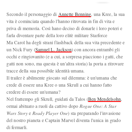
Secondo il personaggio di
Annette Benning
, una Kree, la sua
vita è cominciata quando l'hanno ritrovata in fin di vita e
priva di memoria. Così hano deciso di donarle i loro poteri e
farla diventare parte della loro elitè militare Starforce
Ma Carol ha degli strani flashback della sua vita precedente e
un Nick Fury (
Samuel L. Jackson
) con ancora entrambi gli
occhi e ringiovanito (e a cui, a sorpresa piacciono i gatti, che
gatti non sono, ma questa è un'altra storia) la porta a ritrovare
tracce della sua possibile identità umana.
Il trailer è abilmente giocato sul dilemma: è un'umana che
crede di essere una Kree o una Skrull a cui hanno fatto
credere di essere un'umana?
Nel frattempo gli Skrull, guidati da Talos (
Ben Mendelsohn
,
ormai abituato a ruoli da cattivo dopo
Rogue One: A Star
Wars Story
e
Ready Player One
) sta preparando l'invasione
del nostro pianeta e Captain Marvel diventa l'unica in grado
di fermarli.