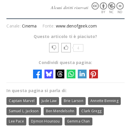
Alcuni diritti riservati
Canale:
Cinema
Fonte:
www.denofgeek.com
Questo articolo ti è piaciuto?
4
Condividi questa pagina:
In questa pagina si parla di:
Captain Marvel
Jude Law
Brie Larson
Annette Benning
Samuel L. Jackson
Ben Mendelsohn
Clark Gregg
Lee Pace
Djimon Hounsou
Gemma Chan