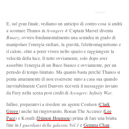
E, sul gran finale, vediamo un anticipo di contro cosa si andrà
a scontare Thanos in
Avengers 4
: Captain Marvel diventa
Binary
, ovvero fondamentalmente una semidea in grado di
manipolare l'energia stellare, la gravità, l'elettromagnetismo e
il calore, oltre a poter vivere nello spazio e raggiungere la
velocità della luce. Il tutto ovviamente, solo dopo aver
assorbito l'energia di un Buco bianco e ovviamente, per un
periodo di tempo limitato. Ma quanto basta perché Thanos si
penta amaramente di non essersene stato a casa sua quando
inevitabilmente Carol Danvers riceverà il messaggio inviato
da Fury nella scena post credit di
Avengers: Infinity War
.
Infine, preparatevi a rivedere un agente Coulson (
Clark
Gregg
) anche lui ringiovanito, Ronan The Accuser (
Lee
Pace
) e Korath (
Djimon Hounsou
) prima di fare una brutta
fine in
I guardiani della galassia Vol.1
e
Gemma Chan