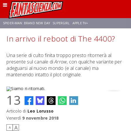
SPIDER-MAN: BRAND NEW DAY
SUPERGIRL
APPLE TV+
In arrivo il reboot di The 4400?
FRANCO RICCIARDIELLO
ZENDAYA
AVENGERS: DOOMSDAY
STAR TREK
Una serie di culto finita troppo presto ritornerà al
presente sul canale di
Arrow
, con qualche variante per
NETFLIX
SADIE SINK
STAR TREK: STRANGE NEW WORLDS
adeguarsi al nuovo mondo (e al canale) ma
mantenendo intatto il plot originale.
13
Articolo di
Leo Lorusso
Siamo ri-ritornati.
Venerdì
9 novembre 2018
A
A