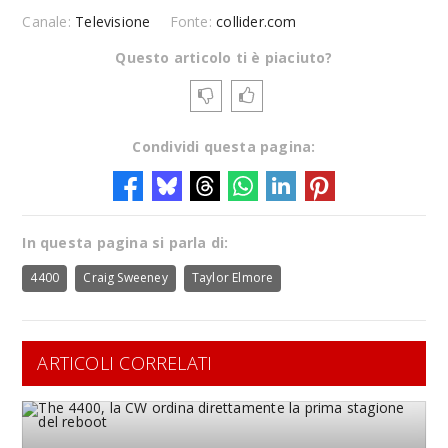
Canale:
Televisione
Fonte:
collider.com
Questo articolo ti è piaciuto?
Condividi questa pagina:
In questa pagina si parla di:
4400
Craig Sweeney
Taylor Elmore
ARTICOLI CORRELATI