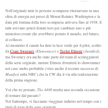
Nell'originale tutte le persone scomparse ritornavano in una
sfera di energia nei pressi di Mount Reinier, Washington e la
data più lontana della loro scomparsa arrivava fino al 1938. E
tutti avevano poteri donati loro per cambiare uno o più
misteriosi eventi che avrebbero portato il mondo, nel futuro,
al collasso.
Al momento il canale ha dato la luce verde per il pilot, scritto
da
Craig Sweeney
(
Elementary
) e
Taylor Elmore
(
Justified
),
ma Sweeney era anche stato parte del team di sceneggiatori
della serie originale, mentre Elmore diventerà lo showrunner
nel caso molto probabile (visto anche il recente successo di
Manifest
sulla NBC) che la CW dia il via alla realizzazione
della prima stagione.
Voi che ne pensate,
The 4400
merita una seconda occasione
di tornare dal passato?
Nel frattempo, vi facciamo viaggiare indietro nel tempo con i
titoli di testa della serie originale.