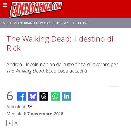
SPIDER-MAN: BRAND NEW DAY
SUPERGIRL
APPLE TV+
The Walking Dead: il destino di
FRANCO RICCIARDIELLO
ZENDAYA
STAR TREK
AVENGERS: DOOMSDAY
Rick
NETFLIX
SADIE SINK
STAR TREK: STRANGE NEW WORLDS
Andrea Lincoln non ha del tutto finito di lavorare per
The Walking Dead
. Ecco cosa accadrà
6
Articolo di
S*
Mercoledì
7 novembre 2018
A
A