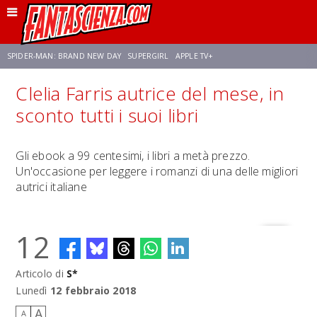
SPIDER-MAN: BRAND NEW DAY
SUPERGIRL
APPLE TV+
Clelia Farris autrice del mese, in
FRANCO RICCIARDIELLO
ZENDAYA
STAR TREK
AVENGERS: DOOMSDAY
sconto tutti i suoi libri
NETFLIX
SADIE SINK
STAR TREK: STRANGE NEW WORLDS
Gli ebook a 99 centesimi, i libri a metà prezzo.
Un'occasione per leggere i romanzi di una delle migliori
autrici italiane
12
Articolo di
S*
Lunedì
12 febbraio 2018
A
A