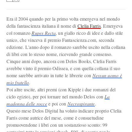
Era il 2004 quando per la primo volta emergeva nel mondo
della fantascienza italiana il nome di
Clelia Farris
. Emergeva
col romanzo
Rupes Recta
, un giallo ricco di idee e dallo stile
unico, che vinceva il premio Fantascienza.com, seconda
edizione. L'anno dopo il romanzo sarebbe uscito nella collana
di libri con lo stesso nome, ricevendo grande consenso.
Cinque anni dopo, ancora con Delos Books, Clelia Farris
avrebbe vinto il premio Odissea, e con quella collana il suo
nome sarebbe arrivato in tutte le librerie con
Nessun uomo è
mio fratello
.
Poi altre uscite, altri premi (con Kipple i due romanzi del
ciclo egizio), per poi tornare nel mondo Delos con
La
madonna delle rocce
e poi con
Necrospirante
.
Questo mese Delos Digital ha voluto indicare proprio Clelia
Farris come autrice del mese, come è consuetudine
promuovendone i libri con un sostanzioso sconto: 99
centesimi tutte le versioni ebook, 50% di sconto per le