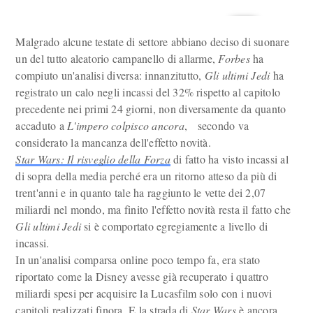
Malgrado alcune testate di settore abbiano deciso di suonare
un del tutto aleatorio campanello di allarme,
Forbes
ha
compiuto un'analisi diversa: innanzitutto,
Gli ultimi Jedi
ha
registrato un calo negli incassi del 32% rispetto al capitolo
precedente nei primi 24 giorni, non diversamente da quanto
accaduto a
L'impero colpisco ancora
, secondo va
considerato la mancanza dell'effetto novità.
Star Wars: Il risveglio della Forza
di fatto ha visto incassi al
di sopra della media perché era un ritorno atteso da più di
trent'anni e in quanto tale ha raggiunto le vette dei 2,07
miliardi nel mondo, ma finito l'effetto novità resta il fatto che
Gli ultimi Jedi
si è comportato egregiamente a livello di
incassi.
In un'analisi comparsa online poco tempo fa, era stato
riportato come la Disney avesse già recuperato i quattro
miliardi spesi per acquisire la Lucasfilm solo con i nuovi
capitoli realizzati finora. E la strada di
Star Wars
è ancora