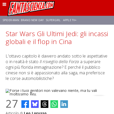
SPIDER-MAN: BRAND NEW DAY
SUPERGIRL
APPLE TV+
Star Wars Gli Ultimi Jedi: gli incassi
FRANCO RICCIARDIELLO
ZENDAYA
STAR TREK
AVENGERS: DOOMSDAY
globali e il flop in Cina
NETFLIX
SADIE SINK
STAR TREK: STRANGE NEW WORLDS
L'ottavo capitolo è davvero andato sotto le aspettative
o in realtà è stato
Il risveglio della Forza
a superare
ogni più florida immaginazione? E perché il pubblico
cinese non si è appassionato alla saga, ma preferisce
le corse automobilistiche?
27
Articolo di
Leo Lorusso
Forse i tuoi genitori non valevano niente, ma tu vali moltissimo