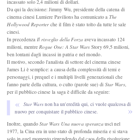
incassato solo 2,4 milioni di dollari.
Da qui la decisione: Jimmy Wu, presidente della catena di
cinema cinesi Lumiere Pavilions ha comunicato a
The
Hollywood Reporter
che il film è stato tolto da tutte le sale
cinesi.
In precedenza
Il risveglio della Forza
aveva incassato 124
milioni, mentre
Rogue One: A Star Wars
Story 69,5 milioni,
ben lontani dagli incassi in patria e nel mondo.
Il motivo, secondo l'analista di settore del cinema cinese
James Li è semplice: a causa della complessità di temi e
personaggi, i prequel e i multipli livelli generazionali che
fanno parte della cultura, o culto (parole sue) di
Star Wars
,
per il pubblico cinese la saga è difficile da seguire:
Star Wars
non ha un'eredità qui, ci vuole qualcosa di
nuovo per conquistare il pubblico cinese.
Inoltre, quando
Star Wars Una nuova speranza
uscì nel
1977, la Cina era in uno stato di profonda miseria e si stava
solo in quel momento riprendendo dal caos della rivoluzione