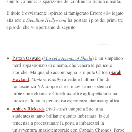
spunto comune: la sparizione del confine tra fiction e realtà.
Il titolo è ovviamente ispirato al famigerato Errore 404 legato
alla rete e
Deadline Hollywood
ha postato i plot dei primi tre
episodi, che vi riportiamo di seguito.
Patton Oswald
(
Marvel's Agents of Shield
) è un simpatico
nerd appassionato di cinema, che venera le pellicole
storiche. Ma quando accompagna la nipote Chloe (
Sarah
Hayland
,
Modern Family
) a vedere l'ultimo film di
fantascienza YA scopre che il nuovissimo sistema di
proiezione chiamato Cinethrax offre agli spettatori una
nuova e alquanto pericolosa esperienza cinematografica.
Ashley Rickards
(
Awkward
) intepreta Sue, una
studentessa tanto brillante quanto imbranata, la cui
tendenza a procrastinare la porta a imbarcarsi in
un'avventura spaziotemporale con Captain Chronos, l'eroe