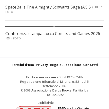
SpaceBalls The Almighty Schwartz Saga (A.S.S.)
10
FOTO
Conferenza stampa Lucca Comics and Games 2026
4 FOTO
Termini d'uso
Privacy
Regole
Redazione
Contatti
Fantascienza.com
- ISSN 1974-8248 -
Registrazione tribunale di Milano, n. 521 del 5
settembre 2006.
©2003
Associazione Delos Books
. Partita Iva
04029050962.
Pubblicità:
EADV s.r.l.
- Via Luigi