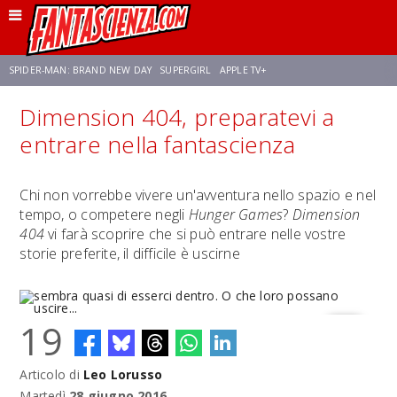
SPIDER-MAN: BRAND NEW DAY
SUPERGIRL
APPLE TV+
Dimension 404, preparatevi a
FRANCO RICCIARDIELLO
ZENDAYA
STAR TREK
AVENGERS: DOOMSDAY
entrare nella fantascienza
NETFLIX
SADIE SINK
STAR TREK: STRANGE NEW WORLDS
Chi non vorrebbe vivere un'avventura nello spazio e nel
tempo, o competere negli
Hunger Games
?
Dimension
404
vi farà scoprire che si può entrare nelle vostre
storie preferite, il difficile è uscirne
19
Articolo di
Leo Lorusso
sembra quasi di esserci dentro. O che loro possano uscire...
Martedì
28 giugno 2016