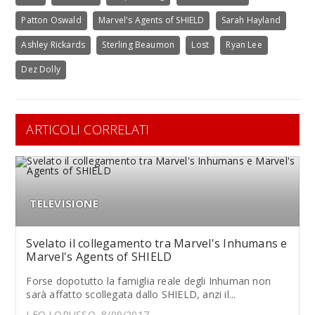
Patton Oswald
Marvel's Agents of SHIELD
Sarah Hayland
Ashley Rickards
Sterling Beaumon
Lost
Ryan Lee
Dez Dolly
ARTICOLI CORRELATI
TELEVISIONE
Svelato il collegamento tra Marvel's Inhumans e
Marvel's Agents of SHIELD
Forse dopotutto la famiglia reale degli Inhuman non
sarà affatto scollegata dallo SHIELD, anzi il...
LEO LORUSSO, 8/09/2017