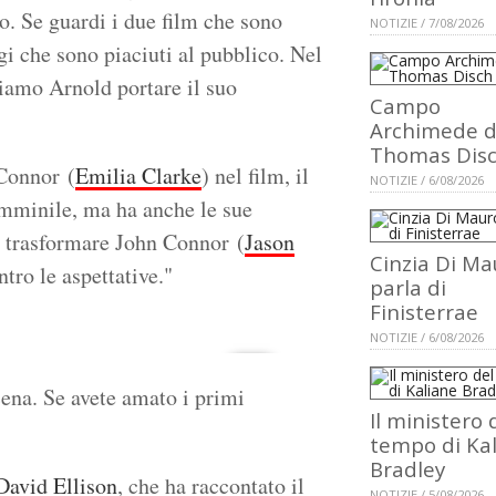
o. Se guardi i due film che sono
NOTIZIE / 7/08/2026
ggi che sono piaciuti al pubblico. Nel
diamo Arnold portare il suo
Campo
Archimede d
Thomas Dis
 Connor (
Emilia Clarke
) nel film, il
NOTIZIE / 6/08/2026
emminile, ma ha anche le sue
E trasformare John Connor (
Jason
Cinzia Di Ma
ntro le aspettative."
parla di
Finisterrae
NOTIZIE / 6/08/2026
scena. Se avete amato i primi
Il ministero 
tempo di Ka
Bradley
David Ellison
, che ha raccontato il
NOTIZIE / 5/08/2026