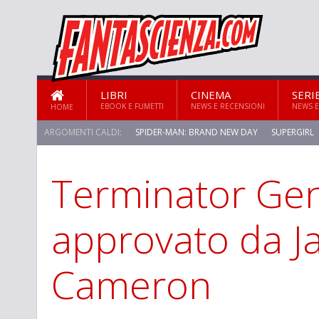
LIBRI
CINEMA
SERI
EBOOK E FUMETTI
NEWS E RECENSIONI
NEWS E
HOME
ARGOMENTI CALDI:
SPIDER-MAN: BRAND NEW DAY
SUPERGIRL
Terminator Gen
STAR TREK: STRANGE NEW WORLDS
approvato da 
Cameron