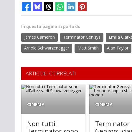
In questa pagina si parla di:
James Cameron
Terminator Genisys
Emilia Clark
Arnold Schwarzenegger
Matt Smith
Alan Taylor
ARTICOLI CORRELATI
CINEMA
CINEMA
Non tutti i
Terminator
Terminator sono
Genisys: via