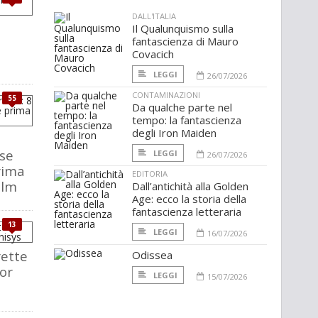
DALL'ITALIA
Il Qualunquismo sulla
fantascienza di Mauro
Covacich
LEGGI
26/07/2026
CONTAMINAZIONI
55
Da qualche parte nel
tempo: la fantascienza
degli Iron Maiden
ose
LEGGI
26/07/2026
rima
EDITORIA
ilm
Dall’antichità alla Golden
Age: ecco la storia della
fantascienza letteraria
13
LEGGI
16/07/2026
rette
Odissea
or
LEGGI
15/07/2026