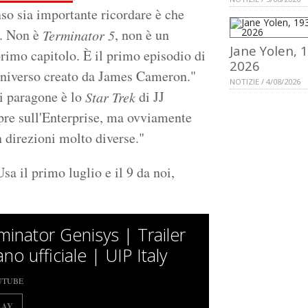
nso sia importante ricordare è che
e. Non è
, non è un
Terminator 5
Jane Yolen, 
rimo capitolo. È il primo episodio di
2026
l'universo creato da James Cameron."
NOTIZIE / 4/08/2026
di paragone è lo
di JJ
Star Trek
pre sull'Enterprise, ma ovviamente
 direzioni molto diverse."
sa il primo luglio e il 9 da noi,
minator Genisys | Trailer
iano ufficiale | UIP Italy
UTUBE
LAY