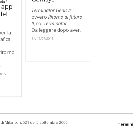
 app
Terminator Genisys
,
del
ovvero
Ritorno al futuro
II
, coi
Terminator
.
Da leggere dopo aver...
er la
afica
S*, 12/07/2015
ritorno
.
2015
di Milano, n. 521 del 5 settembre 2006.
Termini