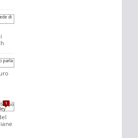
i
ch
uro
1
del
liane