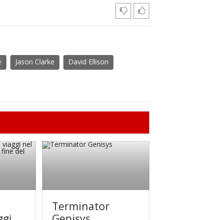
e
Jason Clarke
David Ellison
Terminator
ggi
Genisys