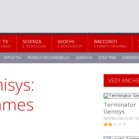
E TV
SCIENZA
GIOCHI
RACCONTI
 VIDEO
E TECNOLOGIA
E VIDEOGIOCHI
E FUMETTI ORIGINALI
APPLE TV+
FRANCO RICCIARDIELLO
ZENDAYA
STAR TREK
AVENGER
isys:
VEDI ANCH
James
Terminator
Genisys
RECENSIONI FILM / 10