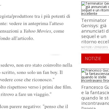
.
gista/produttore tra i più potenti di
Terminator
nte: vedere in anteprima l'atteso
Genisys: già
sensazioni a
Yahoo Movies
, come
annunciati 
sequel e un
ondo all'articolo.
ritorno ecce
NOTIZIE / 27/02/2015
NOTIZIE
sedevo, non ero stato coinvolto nella
 scritto, sono solo un fan boy. Il
 vedere cose che riconosco."
to rispettoso verso i primi due film.
Francesco Gu
e la fantasci
ritrovo a fare un viaggio."
quando le st
incontravan
alcun parere negativo: "penso che il
l’ironia