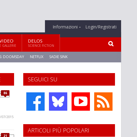
Informazioni
Login/Registrati
VIDEO
DELOS
E GALLERIE
SCIENCE FICTION
S: DOOMSDAY
NETFLIX
SADIE SINK
E
SEGUICI SU
86
/07/2015
ARTICOLI PIÙ POPOLARI
21