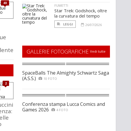
40
FUMETTI
Star Trek: Godshock, oltre
la curvatura del tempo
LEGGI
26/07/2026
due
llente
GALLERIE FOTOGRAFICHE
Vedi tutte
SpaceBalls The Almighty Schwartz Saga
(A.S.S.)
10 FOTO
2
ccini
Conferenza stampa Lucca Comics and
Games 2026
enza:
4 FOTO
elle
o