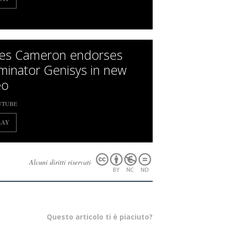
es Cameron endorses
minator Genisys in new
eo
UTUBE
LAY
Alcuni diritti riservati
Questo articolo ti è piaciuto?