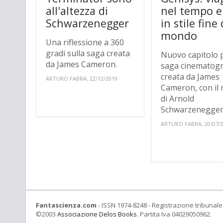
all'altezza di
nel tempo e
Schwarzenegger
in stile fine 
mondo
Una riflessione a 360
gradi sulla saga creata
Nuovo capitolo p
da James Cameron.
saga cinematogr
creata da James
ARTURO FABRA, 22/12/2019
Cameron, con il 
di Arnold
Schwarzenegger
ARTURO FABRA, 20/07/
Fantascienza.com
- ISSN 1974-8248 - Registrazione tribunale 
©2003
Associazione Delos Books
. Partita Iva 04029050962.