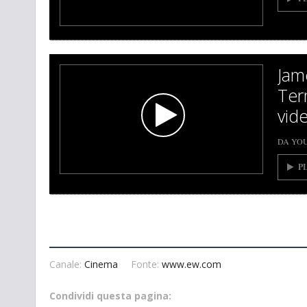
Jam
Ter
vid
DA YO
P
Canale:
Cinema
Fonte:
www.ew.com
Condividi questa pagina: