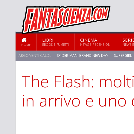
LIBRI
CINEMA
SERI
EBOOK E FUMETTI
NEWS E RECENSIONI
NEWS E
HOME
ARGOMENTI CALDI:
SPIDER-MAN: BRAND NEW DAY
SUPERGIRL
The Flash: molti
STAR TREK: STRANGE NEW WORLDS
in arrivo e uno 