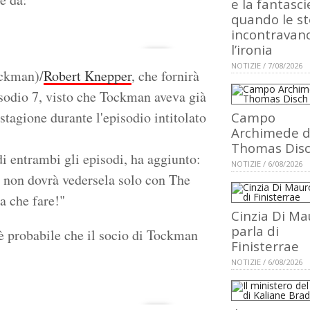
e la fantasci
quando le st
incontravan
l’ironia
NOTIZIE / 7/08/2026
ckman)/
Robert Knepper
, che fornirà
isodio 7, visto che Tockman aveva già
tagione durante l'episodio intitolato
Campo
Archimede d
Thomas Dis
i entrambi gli episodi, ha aggiunto:
NOTIZIE / 6/08/2026
i non dovrà vedersela solo con The
a che fare!"
Cinzia Di Ma
parla di
è probabile che il socio di Tockman
Finisterrae
NOTIZIE / 6/08/2026