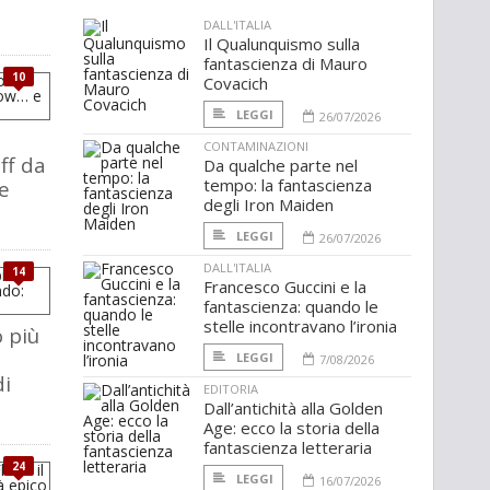
DALL'ITALIA
Il Qualunquismo sulla
fantascienza di Mauro
10
Covacich
LEGGI
26/07/2026
CONTAMINAZIONI
ff da
Da qualche parte nel
tempo: la fantascienza
e
degli Iron Maiden
LEGGI
26/07/2026
DALL'ITALIA
14
Francesco Guccini e la
fantascienza: quando le
stelle incontravano l’ironia
o più
LEGGI
7/08/2026
i
EDITORIA
Dall’antichità alla Golden
Age: ecco la storia della
fantascienza letteraria
24
LEGGI
16/07/2026