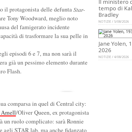
Il ministero 
tempo di Ka
o il protagonista delle defunta
Star-
Bradley
tare Tony Woodward, meglio noto
NOTIZIE / 5/08/2026
ausa del famigerato incidente
 capacità di trasformare la sua pelle in
Jane Yolen, 
2026
egli episodi 6 e 7, ma non sarà il
NOTIZIE / 4/08/2026
era già un pessimo elemento durante
uro Flash.
sua comparsa in quel di Central city:
 Amell
/Oliver Queen, ex protagonista
rà un ruolo complicato: sarà Ronnie
e agli STAR lab, ma anche fidanzato