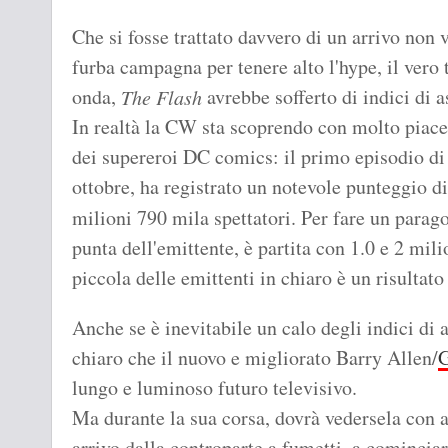
Che si fosse trattato davvero di un arrivo non
furba campagna per tenere alto l'hype, il vero
onda,
avrebbe sofferto di indici di
The Flash
In realtà la CW sta scoprendo con molto piacer
dei supereroi DC comics: il primo episodio d
ottobre, ha registrato un notevole punteggio di
milioni 790 mila spettatori. Per fare un parago
punta dell'emittente, è partita con 1.0 e 2 mili
piccola delle emittenti in chiaro è un risultato
Anche se è inevitabile un calo degli indici di 
chiaro che il nuovo e migliorato Barry Allen/
G
lungo e luminoso futuro televisivo.
Ma durante la sua corsa, dovrà vedersela con al
arrivo dalla controparte a fumetti, a cominciar