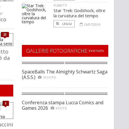
e
FUMETTI
Star Trek: Godshock, oltre
s-
la curvatura del tempo
ico
LEGGI
26/07/2026
23
GALLERIE FOTOGRAFICHE
utto
Vedi tutte
è da
SpaceBalls The Almighty Schwartz Saga
(A.S.S.)
10 FOTO
Conferenza stampa Lucca Comics and
3
Games 2026
4 FOTO
ccini