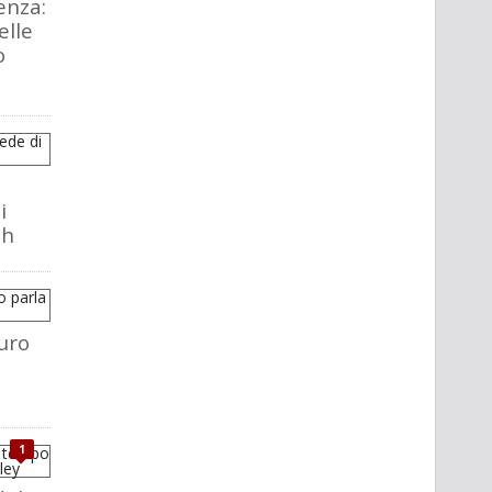
enza:
elle
o
i
ch
uro
1