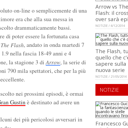
Arrow vs Th
 voluto on-line o semplicemente di una
Flash: il cros
 timore era che alla sua messa in
over sarà ep
NOTIZIE / 4/12/2014
 ascolto drammaticamente bassi.
e di poter essere la fortunata casa
i
, andato in onda martedi 7
The Flash
The Flash, t
 1.9 nella fascia 18-49 anni e 4
quello che c'
ne, la stagione 3 di
Arrow
, la serie di
sapere sulla
nuova serie
oni 790 mila spettatori, che per la più
NOTIZIE / 21/05/2014
 eccellente.
NOTIZIE
ascolto nei prossimi episodi, è ormai
ran Gustin
è destinato ad avere un
cuni dei più pericolosi avversari in
Francesco Gu
e da: