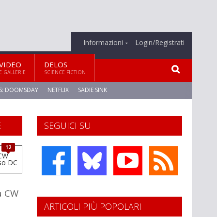
Informazioni
Login/Registrati
VIDEO
DELOS
E GALLERIE
SCIENCE FICTION
S: DOOMSDAY
NETFLIX
SADIE SINK
E
SEGUICI SU
12
a CW
ARTICOLI PIÙ POPOLARI