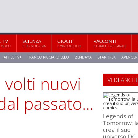
E TV
SCIENZA
GIOCHI
RACCONTI
 VIDEO
E TECNOLOGIA
E VIDEOGIOCHI
E FUMETTI ORIGINALI
APPLE TV+
FRANCO RICCIARDIELLO
ZENDAYA
STAR TREK
AVENGER
 volti nuovi
VEDI ANCH
dal passato...
Legends of
Tomorrow: l
crea il suo
universo DC