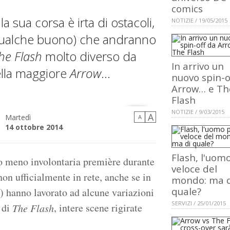
comics
la sua corsa è irta di ostacoli,
NOTIZIE / 19/05/2015
e qualche buono) che andranno
he Flash
molto diverso da
In arrivo un
ella maggiore
Arrow
...
nuovo spin-o
Arrow… e Th
Flash
NOTIZIE / 9/03/2015
A
Martedì
A
14 ottobre 2014
Flash, l'uom
o meno involontaria première durante
veloce del
non ufficialmente in rete, anche se in
mondo: ma d
quale?
 hanno lavorato ad alcune variazioni
SERVIZI / 25/01/2015
t di
, intere scene rigirate
The Flash