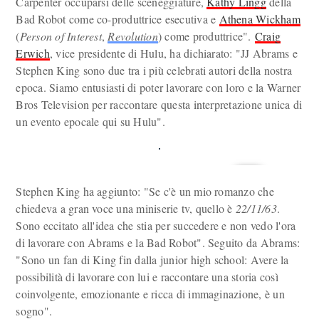
Carpenter occuparsi delle sceneggiature,
Kathy Lingg
della
Bad Robot come co-produttrice esecutiva e
Athena Wickham
(
Person of Interest
,
Revolution
) come produttrice".
Craig
Erwich
, vice presidente di Hulu, ha dichiarato: "JJ Abrams e
Stephen King sono due tra i più celebrati autori della nostra
epoca. Siamo entusiasti di poter lavorare con loro e la Warner
Bros Television per raccontare questa interpretazione unica di
un evento epocale qui su Hulu".
Stephen King ha aggiunto: "Se c'è un mio romanzo che
chiedeva a gran voce una miniserie tv, quello è
22/11/63
.
Sono eccitato all'idea che stia per succedere e non vedo l'ora
di lavorare con Abrams e la Bad Robot". Seguito da Abrams:
"Sono un fan di King fin dalla junior high school: Avere la
possibilità di lavorare con lui e raccontare una storia così
coinvolgente, emozionante e ricca di immaginazione, è un
sogno".