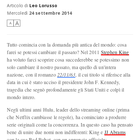
Articolo di
Leo Lorusso
E se non fosse mai successo?
Mercoledì
24 settembre 2014
A
A
Tutto comincia con la domanda più antica del mondo: cosa
farei se potessi cambiare il passato? Nel 2011
Stephen King
ha voluto farci scoprire cosa succederebbe se potessimo non
solo cambiare il nostro passato, ma quello di un'intera
nazione, con il romanzo
22/11/63
, il cui titolo si riferisce alla
data in cui è stato ucciso il presidente John F. Kennedy,
tragedia che segnò profondamente gli Stati Uniti e colpì il
mondo intero.
Negli ultimi anni Hulu, leader dello streaming online (prima
che Netflix cambiasse le regole), ha cominciato a produrre
serie originali come la concorrenza. In questo caso ha pensato
bene di unire due nomi non indifferenti: King e
JJ Abrams
con la sua Bad Robot, con un annuncio ufficiale: