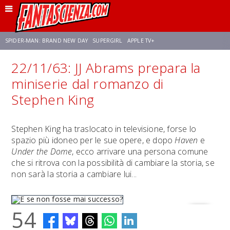
SPIDER-MAN: BRAND NEW DAY
SUPERGIRL
APPLE TV+
22/11/63: JJ Abrams prepara la
FRANCO RICCIARDIELLO
ZENDAYA
STAR TREK
AVENGERS: DOOMSDAY
miniserie dal romanzo di
Stephen King
NETFLIX
SADIE SINK
CELIA ROSE GOODING
Stephen King ha traslocato in televisione, forse lo
spazio più idoneo per le sue opere, e dopo
Haven
e
Under the Dome
, ecco arrivare una persona comune
che si ritrova con la possibilità di cambiare la storia, se
non sarà la storia a cambiare lui...
54