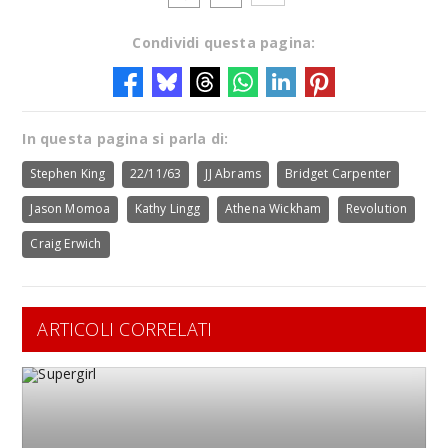
Condividi questa pagina:
In questa pagina si parla di:
Stephen King
22/11/63
JJ Abrams
Bridget Carpenter
Jason Momoa
Kathy Lingg
Athena Wickham
Revolution
Craig Erwich
ARTICOLI CORRELATI