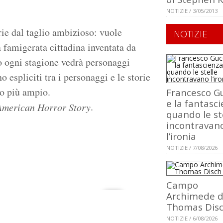
NOTIZIE / 3/05/2013
rie dal taglio ambizioso: vuole
NOTIZIE
a famigerata cittadina inventata da
o ogni stagione vedrà personaggi
 espliciti tra i personaggi e le storie
vo più ampio.
Francesco Gu
e la fantasci
.
American Horror Story
quando le st
incontravan
l’ironia
NOTIZIE / 7/08/2026
Campo
Archimede d
Thomas Dis
NOTIZIE / 6/08/2026