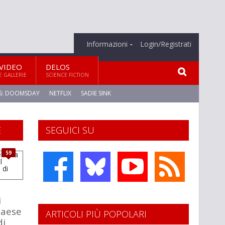
Informazioni
Login/Registrati
VIDEO
DELOS
E GALLERIE
SCIENCE FICTION
S: DOOMSDAY
NETFLIX
SADIE SINK
E
SEGUICI SU
59
i
paese
ARTICOLI PIÙ POPOLARI
di