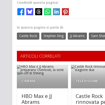
Condividi questa pagina:
In questa pagina si parla di:
Castle Rock
Stephen King
JJ Abrams
Sam Sh
ARTICOLI CORRELATI
CINEMA
TELEVISIONE
HBO Max e JJ
Castle Rock
Abrams
rinnovata pe