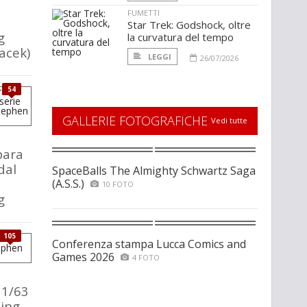
FUMETTI
Star Trek: Godshock, oltre
g
la curvatura del tempo
pacek)
LEGGI
26/07/2026
54
GALLERIE FOTOGRAFICHE
Vedi tutte
para
dal
SpaceBalls The Almighty Schwartz Saga
(A.S.S.)
10 FOTO
g
105
Conferenza stampa Lucca Comics and
Games 2026
4 FOTO
11/63
King