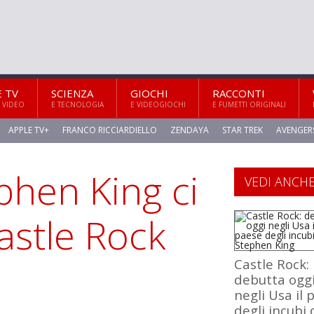
E TV
SCIENZA
GIOCHI
RACCONTI
 VIDEO
E TECNOLOGIA
E VIDEOGIOCHI
E FUMETTI ORIGINALI
APPLE TV+
FRANCO RICCIARDIELLO
ZENDAYA
STAR TREK
AVENGER
phen King ci
VEDI ANCH
astle Rock
Castle Rock:
debutta ogg
negli Usa il 
degli incubi 