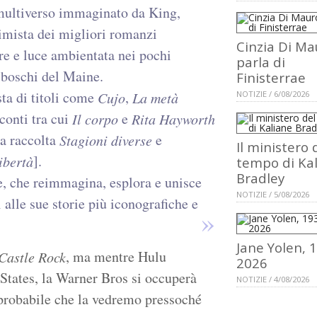
multiverso immaginato da King,
imista dei migliori romanzi
Cinzia Di Ma
bre e luce ambientata nei pochi
parla di
 boschi del Maine.
Finisterrae
ta di titoli come
,
Cujo
La metà
NOTIZIE / 6/08/2026
conti tra cui
e
Il corpo
Rita Hayworth
la raccolta
e
Stagioni diverse
Il ministero 
].
libertà
tempo di Ka
Bradley
e, che reimmagina, esplora e unisce
NOTIZIE / 5/08/2026
 alle sue storie più iconografiche e
Jane Yolen, 
, ma mentre Hulu
Castle Rock
2026
 States, la Warner Bros si occuperà
NOTIZIE / 4/08/2026
 probabile che la vedremo pressoché