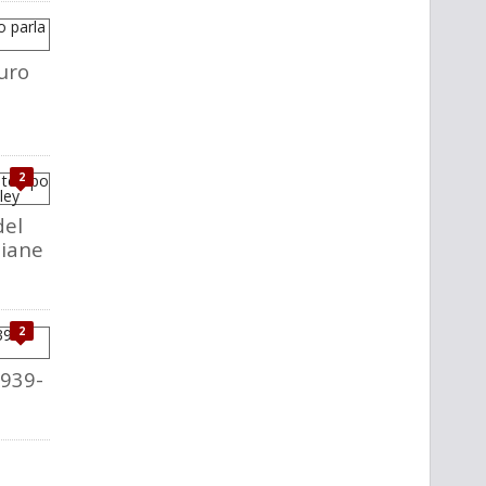
uro
2
del
liane
2
1939-