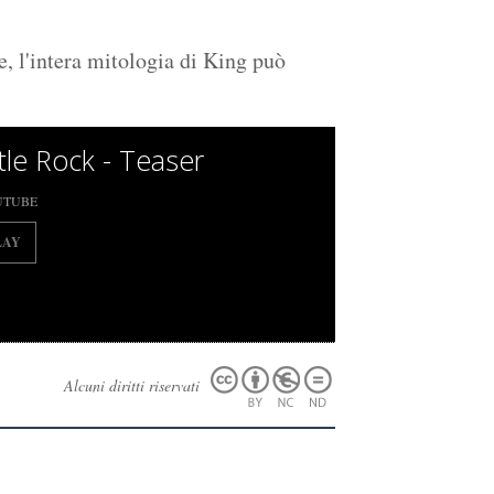
e, l'intera mitologia di King può
tle Rock - Teaser
UTUBE
LAY
Alcuni diritti riservati