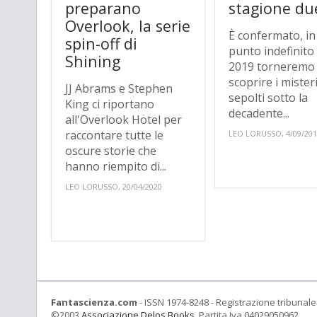
preparano
stagione du
Overlook, la serie
È confermato, in
spin-off di
punto indefinito
Shining
2019 torneremo
scoprire i mister
JJ Abrams e Stephen
sepolti sotto la
King ci riportano
decadente...
all'Overlook Hotel per
raccontare tutte le
LEO LORUSSO, 4/09/20
oscure storie che
hanno riempito di...
LEO LORUSSO, 20/04/2020
Fantascienza.com
- ISSN 1974-8248 - Registrazione tribunale 
©2003
Associazione Delos Books
. Partita Iva 04029050962.