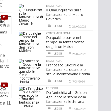
g
DALL'ITALIA
Il Qualunquismo sulla
fantascienza di Mauro
23
Covacich
LEGGI
26/07/2026
CONTAMINAZIONI
Da qualche parte nel
tempo: la fantascienza
,
degli Iron Maiden
,
LEGGI
nel
26/07/2026
a il
DALL'ITALIA
Francesco Guccini e la
sivo
fantascienza: quando le
stelle incontravano l’ironia
LEGGI
7/08/2026
63
EDITORIA
Dall’antichità alla Golden
Age: ecco la storia della
fantascienza letteraria
a J.J.
LEGGI
16/07/2026