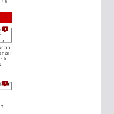
4
ccini
enza:
elle
o
1
i
ch