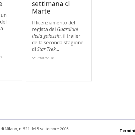
e
settimana di
Marte
 un
 del
Il licenziamento del
 a
regista dei
Guardiani
i
della galassia
, il trailer
della seconda stagione
di
Star Trek...
18
S*, 29/07/2018
di Milano, n. 521 del 5 settembre 2006.
Termini