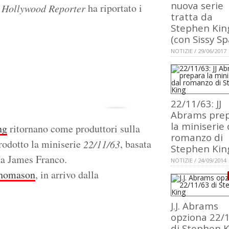
nuova serie
ha riportato i
 Hollywood Reporter
tratta da
Stephen Kin
(con Sissy S
NOTIZIE / 29/06/2017
22/11/63: JJ
Abrams pre
la miniserie 
ng
ritornano come produttori sulla
romanzo di
rodotto la miniserie
, basata
22/11/63
Stephen Kin
da James Franco.
NOTIZIE / 24/09/2014
Thomason
, in arrivo dalla
J.J. Abrams
opziona 22/
di Stephen 