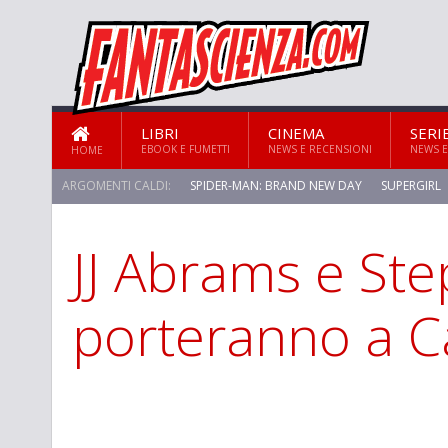
LIBRI
CINEMA
SERI
EBOOK E FUMETTI
NEWS E RECENSIONI
NEWS E
HOME
ARGOMENTI CALDI:
SPIDER-MAN: BRAND NEW DAY
SUPERGIRL
JJ Abrams e Ste
STAR TREK: STRANGE NEW WORLDS
porteranno a C