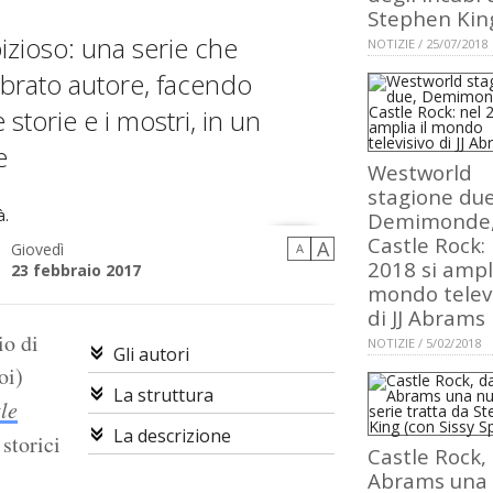
Stephen Kin
zioso: una serie che
NOTIZIE / 25/07/2018
lebrato autore, facendo
 storie e i mostri, in un
e
Westworld
stagione due
Demimonde
Castle Rock: 
A
Giovedì
A
2018 si ampli
23 febbraio 2017
mondo televi
di JJ Abrams
io di
NOTIZIE / 5/02/2018
Gli autori
oi)
La struttura
le
La descrizione
 storici
Castle Rock, d
Abrams una