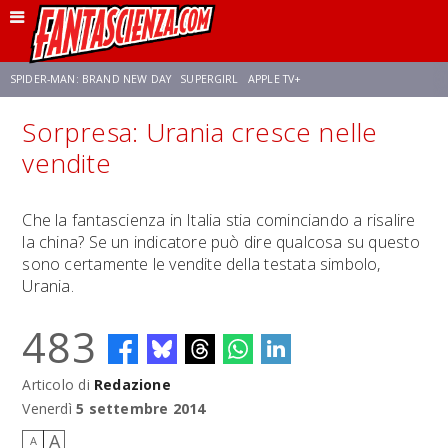
SPIDER-MAN: BRAND NEW DAY
SUPERGIRL
APPLE TV+
Sorpresa: Urania cresce nelle
FRANCO RICCIARDIELLO
ZENDAYA
STAR TREK
AVENGERS: DOOMSDAY
vendite
NETFLIX
SADIE SINK
CELIA ROSE GOODING
Che la fantascienza in Italia stia cominciando a risalire
la china? Se un indicatore può dire qualcosa su questo
sono certamente le vendite della testata simbolo,
Urania.
483
Articolo di
Redazione
Venerdì
5 settembre 2014
A
A