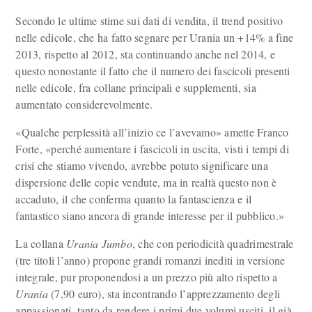
Secondo le ultime stime sui dati di vendita, il trend positivo
nelle edicole, che ha fatto segnare per Urania un +14% a fine
2013, rispetto al 2012, sta continuando anche nel 2014, e
questo nonostante il fatto che il numero dei fascicoli presenti
nelle edicole, fra collane principali e supplementi, sia
aumentato considerevolmente.
«Qualche perplessità all’inizio ce l’avevamo» amette Franco
Forte, «perché aumentare i fascicoli in uscita, visti i tempi di
crisi che stiamo vivendo, avrebbe potuto significare una
dispersione delle copie vendute, ma in realtà questo non è
accaduto, il che conferma quanto la fantascienza e il
fantastico siano ancora di grande interesse per il pubblico.»
La collana
Urania Jumbo
, che con periodicità quadrimestrale
(tre titoli l’anno) propone grandi romanzi inediti in versione
integrale, pur proponendosi a un prezzo più alto rispetto a
Urania
(7,90 euro), sta incontrando l’apprezzamento degli
appassionati, tanto da rendere i primi due volumi usciti, il già