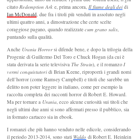
citato
Redemption Ark
e, prima ancora,
Il fiume degli dei
di
Ian McDonald
, due fra i titoli più venduti in assoluto negli
ultimi quattro anni, a dimostrazione che certe scelte
coraggiose pagano, quando realizzate
cum grano salis
,
puntando sulla qualità.
Anche
Urania Horror
si difende bene, e dopo la trilogia della
Progenie di Guillermo Del Toro e Chuck Hogan (da cui è
stata derivata la serie televisiva
The Strain
), e il romanzo
I
vermi conquistatori
di Brian Keene, riproporrà i grandi nomi
dell’horror (come Ramsey Campbell) e titoli che sarebbe un
delitto non poter leggere in italiano, come per esempio la
raccolta completa dei racconti horror di Robert E. Howard.
Ma per tornare a
Urania
, ecco alcune curiosità sui titoli che
negli ultimi due anni si sono affermati presso il pubblico, sia
in formato cartaceo sia in ebook.
I romanzi che più hanno venduto nelle edicole, considerando
il periodo 2013-2014, sono stati
Waldo
di Robert E. Heinlein