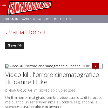
SPIDER-MAN: BRAND NEW DAY
SUPERGIRL
APPLE TV+
Urania Horror
FRANCO RICCIARDIELLO
ZENDAYA
STAR TREK
AVENGERS: DOOMSDAY
News (4)
NETFLIX
SADIE SINK
STAR TREK: STRANGE NEW WORLDS
9
Video kill, l'orrore cinematografico
di Joanne Fluke
DI GIAMPAOLO RAI
GIOVEDÌ 30 GIUGNO 2016
Un film horror mai girato sembrerebbe qualcosa di innocuo,
ma quando un serial killer inizia a uccidere seguendone la
sceneggiatura l'incubo è in agguato