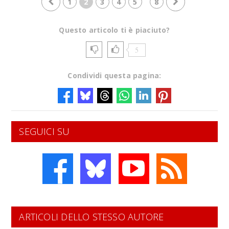
1
2
3
4
5
8
Questo articolo ti è piaciuto?
5
Condividi questa pagina:
SEGUICI SU
ARTICOLI DELLO STESSO AUTORE