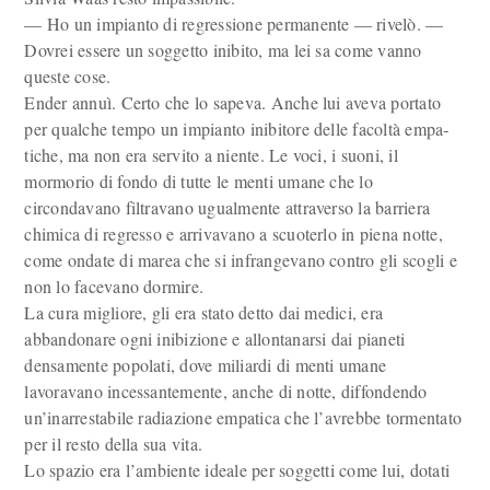
— Ho un impianto di regressione permanente — rivelò. —
Dovrei essere un soggetto inibito, ma lei sa come vanno
queste cose.
Ender annuì. Certo che lo sapeva. Anche lui aveva portato
per qualche tempo un impianto inibitore delle facoltà empa­
tiche, ma non era servito a niente. Le voci, i suoni, il
mormorio di fondo di tutte le menti umane che lo
circondavano fil­travano ugualmente attraverso la barriera
chimica di regresso e arri­vavano a scuoterlo in piena notte,
come ondate di marea che si in­frangevano contro gli scogli e
non lo facevano dormire.
La cura migliore, gli era stato detto dai medici, era
abbandonare ogni inibizione e allontanarsi dai pianeti
densamente popolati, dove miliardi di menti umane
lavoravano incessantemente, anche di notte, diffondendo
un’inarrestabile radiazione empatica che l’avrebbe tor­mentato
per il resto della sua vita.
Lo spazio era l’ambiente ideale per soggetti come lui, dotati