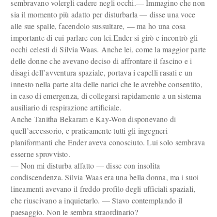
sem­bravano volergli cadere negli occhi.— Immagino che non
sia il momento più adatto per disturbarla — disse una voce
alle sue spalle, facendolo sussultare, — ma ho una cosa
importante di cui parlare con lei.Ender si girò e incontrò gli
occhi celesti di Silvia Waas. Anche lei, come la maggior parte
delle donne che avevano deciso di affrontare il fascino e i
disagi dell’avventura spa­ziale, portava i capelli rasati e un
innesto nella parte alta delle narici che le avrebbe consentito,
in caso di emergenza, di colle­garsi rapidamente a un sistema
ausiliario di respirazione ar­tificiale.
Anche Tanitha Bekaram e Kay-Won disponevano di
quell’accessorio, e praticamente tutti gli ingegneri
planiformanti che Ender aveva conosciuto. Lui solo sembrava
esserne sprovvisto.
— Non mi disturba affatto — disse con insolita
condiscendenza. Silvia Waas era una bella donna, ma i suoi
lineamenti avevano il freddo profilo degli ufficiali spaziali,
che riuscivano a inquietarlo. — Stavo contemplando il
paesaggio. Non le sembra straordinario?