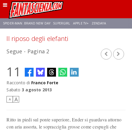
SPIDER-MAN: BRAND NEW DAY
SUPERGIRL
APPLE TV+
ZENDAYA
Il riposo degli elefanti
FRANCO RICCIARDIELLO
AVENGERS: DOOMSDAY
STAR TREK
NETFLIX
Segue - Pagina 2
SADIE SINK
STAR TREK: STRANGE NEW WORLDS
11
Racconto di
Franco Forte
Sabato
3 agosto 2013
A
A
Ritto in piedi sul ponte superiore, Ender si guardava at­torno
con aria assorta, le sopracciglia grosse come cespugli che