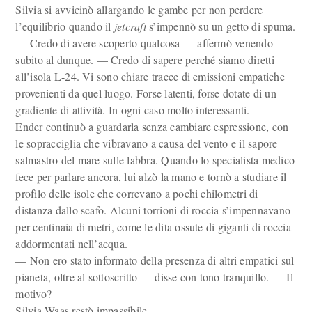
Silvia si avvicinò allargando le gambe per non perdere
l’equilibrio quando il
jetcraft
s’impennò su un getto di spuma.
— Credo di avere scoperto qualcosa — affermò venendo
subito al dunque. — Credo di sapere perché siamo di­retti
all’isola L-24. Vi sono chiare tracce di emissioni empatiche
provenienti da quel luogo. Forse latenti, forse dotate di un
gradiente di attività. In ogni caso molto interessanti.
Ender continuò a guardarla senza cambiare espressione, con
le sopracciglia che vibravano a causa del vento e il sapore
salmastro del mare sulle labbra. Quando lo specialista medico
fece per parlare an­cora, lui alzò la mano e tornò a studiare il
profilo delle isole che cor­revano a pochi chilometri di
distanza dallo scafo. Alcuni torrioni di roccia s’impennavano
per centinaia di metri, come le dita ossute di giganti di roccia
addormentati nell’acqua.
— Non ero stato informato della presenza di altri empatici sul
pia­neta, oltre al sottoscritto — disse con tono tranquillo. — Il
motivo?
Silvia Waas restò impassibile.