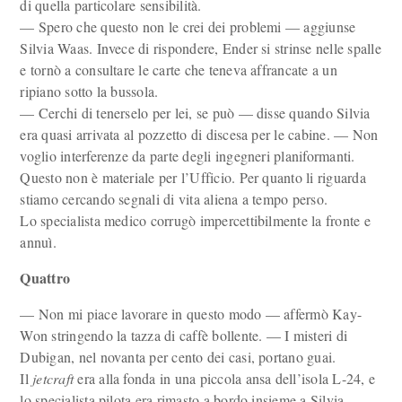
di quella particolare sensibilità.
— Spero che questo non le crei dei problemi — aggiunse
Silvia Waas. Invece di rispondere, Ender si strinse nelle spalle
e tornò a consultare le carte che teneva affrancate a un
ripiano sotto la bussola.
— Cerchi di tenerselo per lei, se può — disse quando Silvia
era quasi arrivata al pozzetto di discesa per le cabine. — Non
voglio interferenze da parte degli ingegneri planiformanti.
Questo non è materiale per l’Ufficio. Per quanto li riguarda
stiamo cercando segnali di vita aliena a tempo perso.
Lo specialista medico corrugò impercettibilmente la fronte e
annuì.
Quattro
— Non mi piace lavorare in questo modo — affermò Kay-
Won strin­gendo la tazza di caffè bollente. — I misteri di
Dubigan, nel novanta per cento dei casi, portano guai.
Il
jetcraft
era alla fonda in una piccola ansa dell’isola L-24, e
lo specialista pilota era rimasto a bordo insieme a Silvia